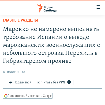
Ссылки
для
упрощенного
ГЛАВНЫЕ РАЗДЕЛЫ
ПРОГРАММЫ
доступа
Марокко не намерено выполнять
ПОДКАСТЫ
Вернуться
требование Испании о выводе
к
АВТОРСКИЕ ПРОЕКТЫ
марокканских военнослужащих с
основному
ЦИТАТЫ СВОБОДЫ
содержанию
небольшого островка Перехиль в
Вернутся
МНЕНИЯ
Гибралтарском проливе
к
КУЛЬТУРА
главной
16 июля 2002
навигации
IDEL.РЕАЛИИ
Вернутся
Поделиться
Читать без VPN
КАВКАЗ.РЕАЛИИ
к
СЕВЕР.РЕАЛИИ
поиску
Приоритетный источник в Google
СИБИРЬ.РЕАЛИИ