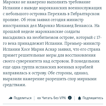
Марокко не намерено выполнять требование
РАСПИСАНИЕ ВЕЩАНИЯ
Испании о выводе марокканских военнослужащих
ПОДПИШИТЕСЬ НА РАССЫЛКУ
с небольшого островка Перехиль в Гибралтарском
проливе. Об этом заявил сегодня министр
иностранных дел Марокко Мохамед Бенаисса. На
СОЦИАЛЬНЫЕ СЕТИ
прошлой неделе марокканские солдаты
высадились на необитаемом острове, который с 17-
го века принадлежит Испании. Премьер-министр
Испании Хосе Мария Аснар заявил, что его страна
примет решительные меры для восстановления
Все сайты РСЕ/РС
своего суверенитета над островом. В понедельник
еще одна группа испанских военных кораблей
направилась к острову. Обе стороны, однако,
выразили намерение разрешить спор мирными
средствами.
Поделиться
Читать без VPN
Подпишитесь