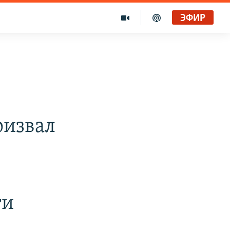
ЭФИР
ризвал
ти