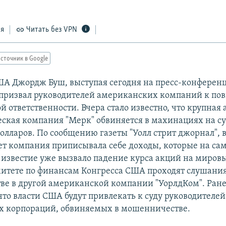
ся
Читать без VPN
сточник в Google
А Джордж Буш, выступая сегодня на пресс-конферен
 призвал руководителей американских компаний к п
й ответственности. Вчера стало известно, что крупная
ская компания "Мерк" обвиняется в махинациях на су
олларов. По сообщению газеты "Уолл стрит джорнал", 
ет компания приписывала себе доходы, которые на са
о известие уже вызвало падение курса акций на миров
митете по финансам Конгресса США проходят слушания 
е в другой американской компании "УорлдКом". Ран
что власти США будут привлекать к суду руководителей
х корпораций, обвиняемых в мошенничестве.