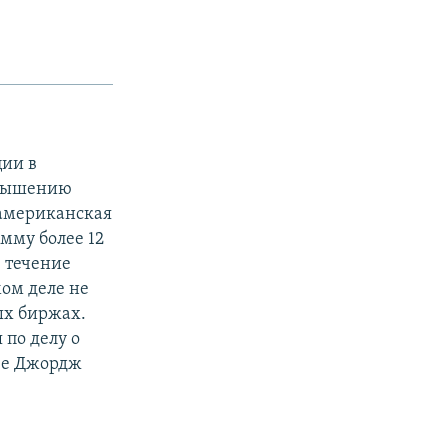
ции в
овышению
 американская
мму более 12
в течение
мом деле не
ых биржах.
по делу о
ее Джордж