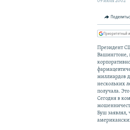
РАСПИСАНИЕ ВЕЩАНИЯ
09 июля 2002
ПОДПИШИТЕСЬ НА РАССЫЛКУ
Поделить
Приоритетный и
Президент СШ
Вашингтоне,
корпоративно
фармацевтиче
миллиардов д
нескольких л
получала. Эт
Сегодня в ко
мошенничеств
Буш заявлял, 
американски