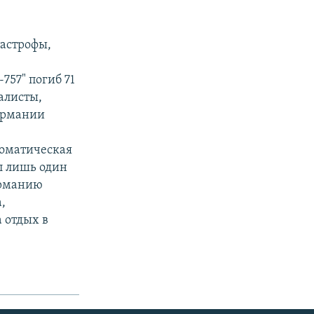
тастрофы,
е
757" погиб 71
алисты,
ермании
томатическая
л лишь один
ерманию
,
 отдых в