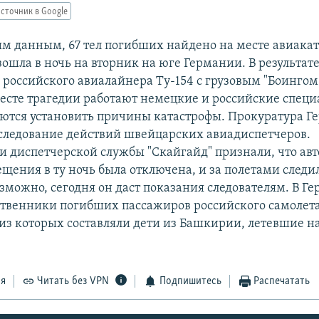
сточник в Google
м данным, 67 тел погибших найдено на месте авиака
ошла в ночь на вторник на юге Германии. В результат
российского авиалайнера Ту-154 с грузовым "Боингом-
месте трагедии работают немецкие и российские специ
ются установить причины катастрофы. Прокуратура Г
следование действий швейцарских авиадиспетчеров.
и диспетчерской службы "Скайгайд" признали, что ав
ещения в ту ночь была отключена, и за полетами следи
озможно, сегодня он даст показания следователям. В Г
твенники погибших пассажиров российского самолета
из которых составляли дети из Башкирии, летевшие на
ся
Читать без VPN
Подпишитесь
Распечатать