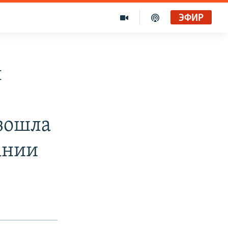
ЭФИР
л
зошла
ании