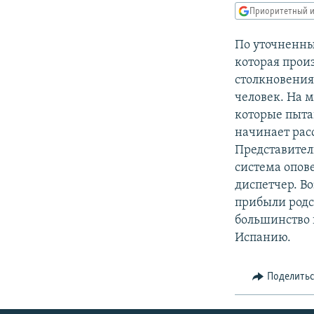
РАСПИСАНИЕ ВЕЩАНИЯ
Приоритетный и
ПОДПИШИТЕСЬ НА РАССЫЛКУ
По уточненны
которая произ
столкновения 
человек. На 
которые пыта
начинает рас
Представител
система опов
диспетчер. В
прибыли родс
большинство 
Испанию.
Поделить