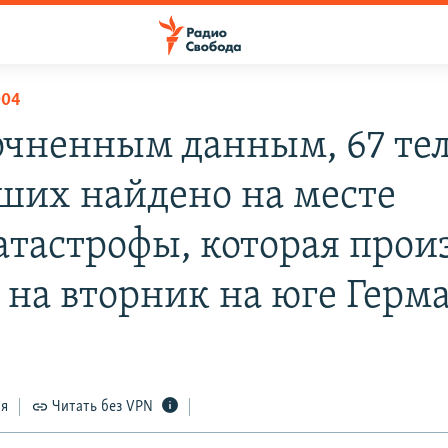
004
очненным данным, 67 те
ших найдено на месте
атастрофы, которая прои
ь на вторник на юге Герм
ся
Читать без VPN