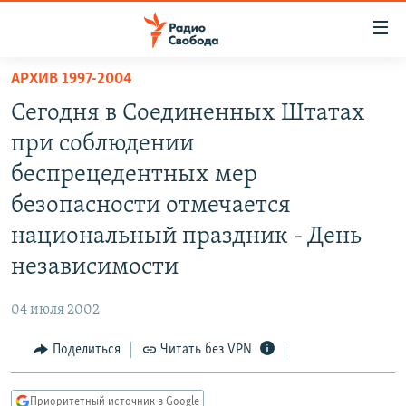
Ссылки
для
упрощенного
АРХИВ 1997-2004
ПРОГРАММЫ
доступа
Сегодня в Соединенных Штатах
ПОДКАСТЫ
Вернуться
при соблюдении
к
АВТОРСКИЕ ПРОЕКТЫ
беспрецедентных мер
основному
ЦИТАТЫ СВОБОДЫ
содержанию
безопасности отмечается
Вернутся
МНЕНИЯ
национальный праздник - День
к
КУЛЬТУРА
независимости
главной
навигации
IDEL.РЕАЛИИ
04 июля 2002
Вернутся
КАВКАЗ.РЕАЛИИ
к
Поделиться
Читать без VPN
СЕВЕР.РЕАЛИИ
поиску
СИБИРЬ.РЕАЛИИ
Приоритетный источник в Google