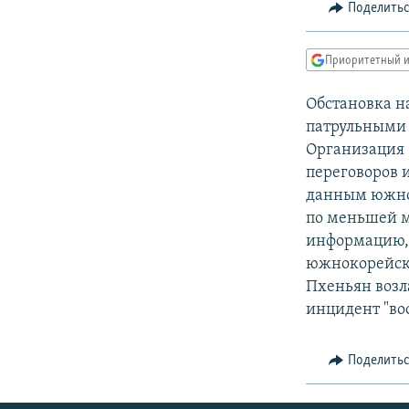
РАСПИСАНИЕ ВЕЩАНИЯ
Поделить
ПОДПИШИТЕСЬ НА РАССЫЛКУ
Приоритетный и
Обстановка н
патрульными 
Организация 
переговоров 
данным южнок
по меньшей м
информацию, 
южнокорейски
Пхеньян возл
инцидент "во
Поделить