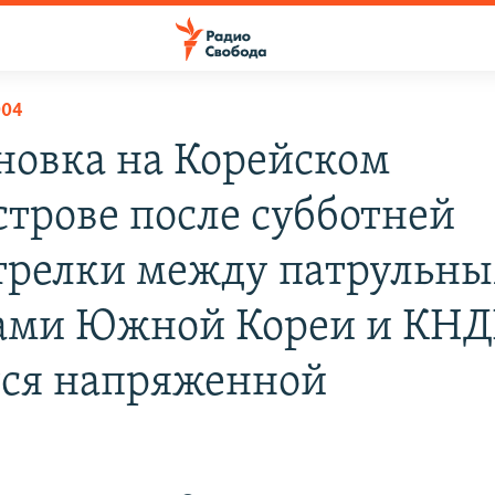
004
новка на Корейском
строве после субботней
трелки между патрульн
ами Южной Кореи и КНД
тся напряженной