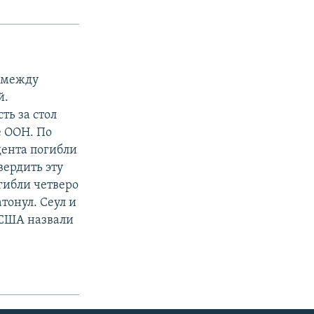
и между
й.
ть за стол
е ООН. По
ента погибли
вердить эту
гибли четверо
тонул. Сеул и
 США назвали