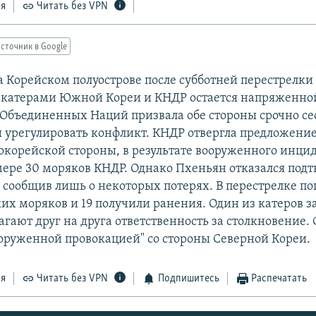
ся
Читать без VPN
сточник в Google
а Корейском полуострове после субботней перестрелк
катерами Южной Кореи и КНДР остается напряженно
Объединенных Наций призвала обе стороны срочно сес
и урегулировать конфликт. КНДР отвергла предложени
орейской стороны, в результате вооруженного инцид
ере 30 моряков КНДР. Однако Пхеньян отказался подт
сообщив лишь о некоторых потерях. В перестрелке по
х моряков и 19 получили ранения. Один из катеров за
агают друг на друга ответственность за столкновение.
оруженной провокацией" со стороны Северной Кореи.
ся
Читать без VPN
Подпишитесь
Распечатать