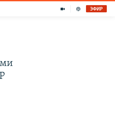
ЭФИР
ыми
Р