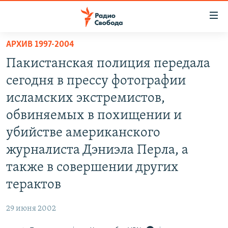
Ссылки
для
упрощенного
АРХИВ 1997-2004
ПРОГРАММЫ
доступа
Пакистанская полиция передала
ПОДКАСТЫ
Вернуться
сегодня в прессу фотографии
к
АВТОРСКИЕ ПРОЕКТЫ
исламских экстремистов,
основному
ЦИТАТЫ СВОБОДЫ
содержанию
обвиняемых в похищении и
Вернутся
МНЕНИЯ
убийстве американского
к
КУЛЬТУРА
журналиста Дэниэла Перла, а
главной
навигации
IDEL.РЕАЛИИ
также в совершении других
Вернутся
КАВКАЗ.РЕАЛИИ
терактов
к
СЕВЕР.РЕАЛИИ
поиску
29 июня 2002
СИБИРЬ.РЕАЛИИ