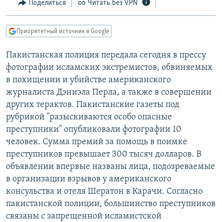
Поделиться
Читать без VPN
РАСПИСАНИЕ ВЕЩАНИЯ
ПОДПИШИТЕСЬ НА РАССЫЛКУ
Приоритетный источник в Google
СОЦИАЛЬНЫЕ СЕТИ
Пакистанская полиция передала сегодня в прессу
фотографии исламских экстремистов, обвиняемых
в похищении и убийстве американского
журналиста Дэниэла Перла, а также в совершении
других терактов. Пакистанские газеты под
рубрикой "разыскиваются особо опасные
Все сайты РСЕ/РС
преступники" опубликовали фотографии 10
человек. Сумма премий за помощь в поимке
преступников превышает 300 тысяч долларов. В
объявлении впервые названы лица, подозреваемые
в организации взрывов у американского
консульства и отеля Шератон в Карачи. Согласно
пакистанской полиции, большинство преступников
связаны с запрещенной исламистской