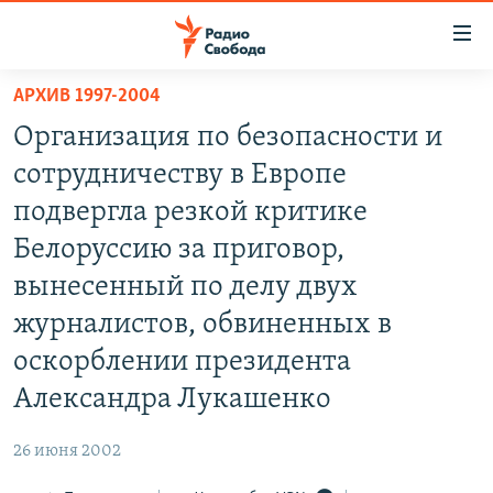
Ссылки
для
упрощенного
АРХИВ 1997-2004
ПРОГРАММЫ
доступа
Организация по безопасности и
ПОДКАСТЫ
Вернуться
сотрудничеству в Европе
к
АВТОРСКИЕ ПРОЕКТЫ
подвергла резкой критике
основному
ЦИТАТЫ СВОБОДЫ
содержанию
Белоруссию за приговор,
Вернутся
МНЕНИЯ
вынесенный по делу двух
к
КУЛЬТУРА
журналистов, обвиненных в
главной
навигации
IDEL.РЕАЛИИ
оскорблении президента
Вернутся
КАВКАЗ.РЕАЛИИ
Александра Лукашенко
к
СЕВЕР.РЕАЛИИ
поиску
26 июня 2002
СИБИРЬ.РЕАЛИИ