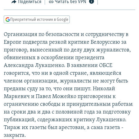
Поделиться
Читать без VPN
РАСПИСАНИЕ ВЕЩАНИЯ
ПОДПИШИТЕСЬ НА РАССЫЛКУ
Приоритетный источник в Google
СОЦИАЛЬНЫЕ СЕТИ
Организация по безопасности и сотрудничеству в
Европе подвергла резкой критике Белоруссию за
приговор, вынесенный по делу двух журналистов,
обвиненных в оскорблении президента
Александра Лукашенко. В заявлении ОБСЕ
говорится, что ни в одной стране, являющейся
Все сайты РСЕ/РС
членом организации, журналисты не могут быть
преданы суду за то, что они пишут. Николай
Маркевич и Павел Можейко приговорены к
ограничению свободы и принудительным работам
на сроки два и два с половиной года за подготовку
публикаций, содержавших критику Лукашенко.
Тираж их газеты был арестован, а сама газета -
закрыта.