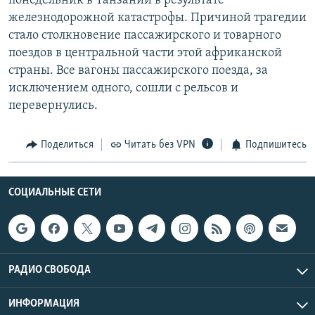
понедельник в Танзании в результате
РАСПИСАНИЕ ВЕЩАНИЯ
железнодорожной катастрофы. Причиной трагедии
стало столкновение пассажирского и товарного
ПОДПИШИТЕСЬ НА РАССЫЛКУ
поездов в центральной части этой африканской
страны. Все вагоны пассажирского поезда, за
СОЦИАЛЬНЫЕ СЕТИ
исключением одного, сошли с рельсов и
перевернулись.
Поделиться
Читать без VPN
Подпишитесь
Все сайты РСЕ/РС
СОЦИАЛЬНЫЕ СЕТИ
РАДИО СВОБОДА
ИНФОРМАЦИЯ