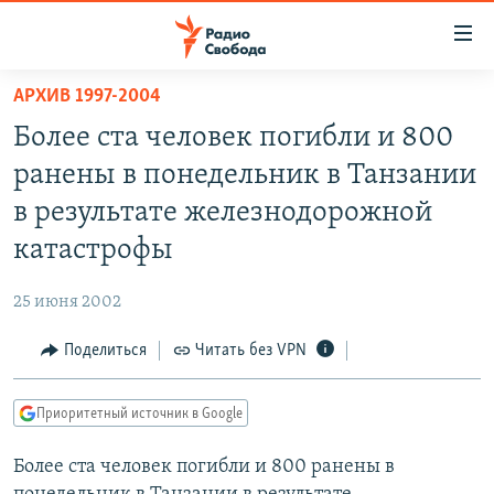
Ссылки
для
упрощенного
АРХИВ 1997-2004
ПРОГРАММЫ
доступа
Более ста человек погибли и 800
ПОДКАСТЫ
Вернуться
ранены в понедельник в Танзании
к
АВТОРСКИЕ ПРОЕКТЫ
в результате железнодорожной
основному
ЦИТАТЫ СВОБОДЫ
содержанию
катастрофы
Вернутся
МНЕНИЯ
к
25 июня 2002
КУЛЬТУРА
главной
Поделиться
Читать без VPN
навигации
IDEL.РЕАЛИИ
Вернутся
КАВКАЗ.РЕАЛИИ
к
Приоритетный источник в Google
СЕВЕР.РЕАЛИИ
поиску
Более ста человек погибли и 800 ранены в
СИБИРЬ.РЕАЛИИ