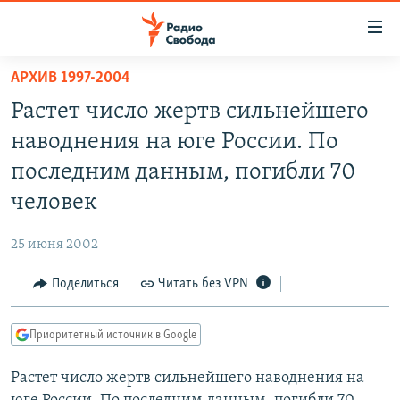
Ссылки
для
упрощенного
АРХИВ 1997-2004
ПРОГРАММЫ
доступа
Растет число жертв сильнейшего
ПОДКАСТЫ
Вернуться
наводнения на юге России. По
к
АВТОРСКИЕ ПРОЕКТЫ
последним данным, погибли 70
основному
ЦИТАТЫ СВОБОДЫ
содержанию
человек
Вернутся
МНЕНИЯ
к
25 июня 2002
КУЛЬТУРА
главной
Поделиться
Читать без VPN
навигации
IDEL.РЕАЛИИ
Вернутся
КАВКАЗ.РЕАЛИИ
к
Приоритетный источник в Google
СЕВЕР.РЕАЛИИ
поиску
Растет число жертв сильнейшего наводнения на
СИБИРЬ.РЕАЛИИ