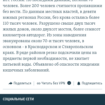
юге России. По последним данным, погибли 70
РАСПИСАНИЕ ВЕЩАНИЯ
человек. Более 200 человек считаются пропавшими
без вести. По данным местных властей, в девяти
ПОДПИШИТЕСЬ НА РАССЫЛКУ
южных регионах России, без крова остались более
110 тысяч человек. Разрушено свыше двух тысяч
СОЦИАЛЬНЫЕ СЕТИ
жилых домов, около двухсот мостов, более семисот
километров автодорог. Из зоны наводнения
эвакуированы около 70-и тысяч человек, в
основном - в Краснодарском и Ставропольском
краях. В ряде районов резко подскочили цены на
Все сайты РСЕ/РС
предметы первой необходимости, не хватает
питьевой воды. Объявлено об опасности эпидемии
кишечных заболеваний.
Поделиться
Читать без VPN
Подпишитесь
СОЦИАЛЬНЫЕ СЕТИ