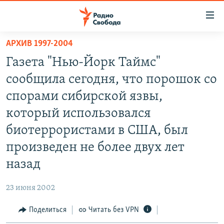
Ссылки
для
упрощенного
АРХИВ 1997-2004
ПРОГРАММЫ
доступа
Газета "Нью-Йорк Таймс"
ПОДКАСТЫ
Вернуться
сообщила сегодня, что порошок со
к
АВТОРСКИЕ ПРОЕКТЫ
спорами сибирской язвы,
основному
ЦИТАТЫ СВОБОДЫ
содержанию
который использовался
Вернутся
МНЕНИЯ
биотеррористами в США, был
к
КУЛЬТУРА
произведен не более двух лет
главной
навигации
IDEL.РЕАЛИИ
назад
Вернутся
КАВКАЗ.РЕАЛИИ
к
23 июня 2002
СЕВЕР.РЕАЛИИ
поиску
Поделиться
Читать без VPN
СИБИРЬ.РЕАЛИИ