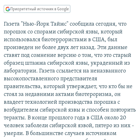
РАСПИСАНИЕ ВЕЩАНИЯ
Приоритетный источник в Google
ПОДПИШИТЕСЬ НА РАССЫЛКУ
Газета "Нью-Йорк Таймс" сообщила сегодня, что
порошок со спорами сибирской язвы, который
СОЦИАЛЬНЫЕ СЕТИ
использовался биотеррористами в США, был
произведен не более двух лет назад. Эти данные
ставят под сомнение версию о том, что это старый
образец штамма сибирской язвы, украденный из
лаборатории. Газета ссылается на неназванного
Все сайты РСЕ/РС
высокопоставленного представителя
правительства, который утверждает, что кто бы не
стоял за недавними актами биотероризма, он
владеет технологией производства порошка с
возбудителем сибирской язвы и способен повторить
теракты. В конце прошлого года в США около 20
человек заболели сибирской язвой, пятеро из них -
умерли. В большинстве случаев источником