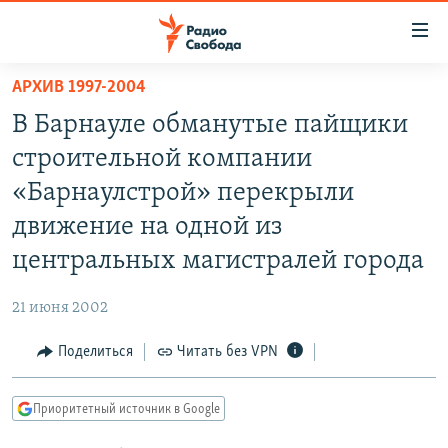
Ссылки
для
упрощенного
АРХИВ 1997-2004
ПРОГРАММЫ
доступа
В Барнауле обманутые пайщики
ПОДКАСТЫ
Вернуться
строительной компании
к
АВТОРСКИЕ ПРОЕКТЫ
«Барнаулстрой» перекрыли
основному
ЦИТАТЫ СВОБОДЫ
содержанию
движение на одной из
Вернутся
МНЕНИЯ
центральных магистралей города
к
КУЛЬТУРА
главной
21 июня 2002
навигации
IDEL.РЕАЛИИ
Вернутся
Поделиться
Читать без VPN
КАВКАЗ.РЕАЛИИ
к
СЕВЕР.РЕАЛИИ
поиску
Приоритетный источник в Google
СИБИРЬ.РЕАЛИИ