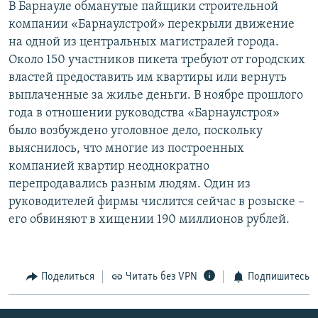
В Барнауле обманутые пайщики строительной
РАСПИСАНИЕ ВЕЩАНИЯ
компании «Барнаулстрой» перекрыли движение
ПОДПИШИТЕСЬ НА РАССЫЛКУ
на одной из центральных магистралей города.
Около 150 участников пикета требуют от городских
властей предоставить им квартиры или вернуть
СОЦИАЛЬНЫЕ СЕТИ
выплаченные за жилье деньги. В ноябре прошлого
года в отношении руководства «Барнаулстроя»
было возбуждено уголовное дело, поскольку
выяснилось, что многие из построенных
компанией квартир неоднократно
Все сайты РСЕ/РС
перепродавались разным людям. Один из
руководителей фирмы числится сейчас в розыске –
его обвиняют в хищении 190 миллионов рублей.
Поделиться
Читать без VPN
Подпишитесь