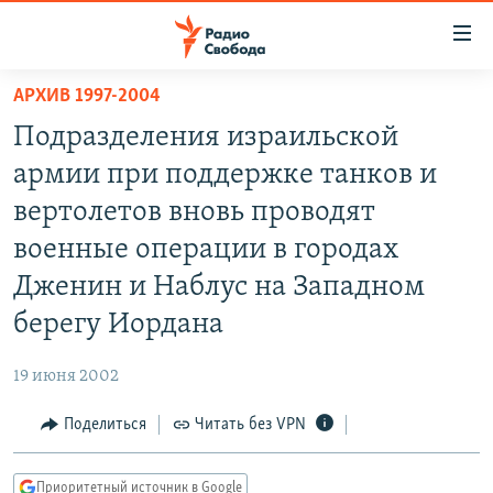
Ссылки
для
упрощенного
АРХИВ 1997-2004
ПРОГРАММЫ
доступа
Подразделения израильской
ПОДКАСТЫ
Вернуться
армии при поддержке танков и
к
АВТОРСКИЕ ПРОЕКТЫ
вертолетов вновь проводят
основному
ЦИТАТЫ СВОБОДЫ
содержанию
военные операции в городах
Вернутся
МНЕНИЯ
Дженин и Наблус на Западном
к
КУЛЬТУРА
берегу Иордана
главной
навигации
IDEL.РЕАЛИИ
19 июня 2002
Вернутся
КАВКАЗ.РЕАЛИИ
к
Поделиться
Читать без VPN
СЕВЕР.РЕАЛИИ
поиску
СИБИРЬ.РЕАЛИИ
Приоритетный источник в Google