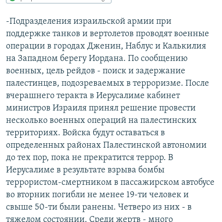
РАСПИСАНИЕ ВЕЩАНИЯ
-Подразделения израильской армии при
ПОДПИШИТЕСЬ НА РАССЫЛКУ
поддержке танков и вертолетов проводят военные
операции в городах Дженин, Наблус и Калькилия
СОЦИАЛЬНЫЕ СЕТИ
на Западном берегу Иордана. По сообщению
военных, цель рейдов - поиск и задержание
палестинцев, подозреваемых в терроризме. После
вчерашнего теракта в Иерусалиме кабинет
министров Израиля принял решение провести
несколько военных операций на палестинских
Все сайты РСЕ/РС
территориях. Войска будут оставаться в
определенных районах Палестинской автономии
до тех пор, пока не прекратится террор. В
Иерусалиме в результате взрыва бомбы
террористом-смертником в пассажирском автобусе
во вторник погибли не менее 19-ти человек и
свыше 50-ти были ранены. Четверо из них - в
тяжелом состоянии. Среди жертв - много