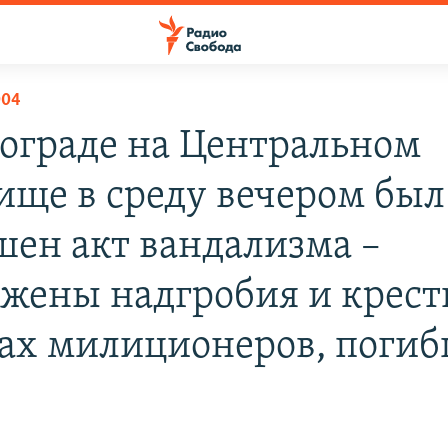
004
гограде на Центральном
ище в среду вечером был
шен акт вандализма –
жены надгробия и крест
ах милиционеров, погиб