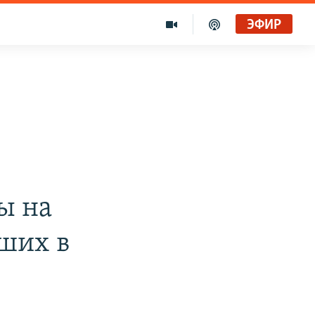
ЭФИР
ы на
ших в