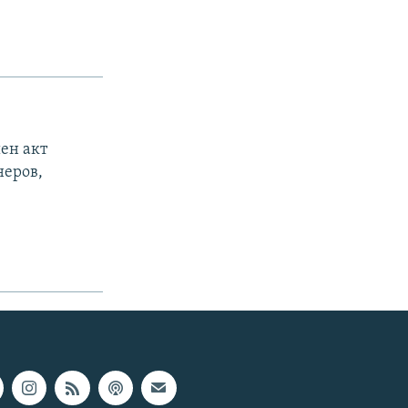
ен акт
неров,