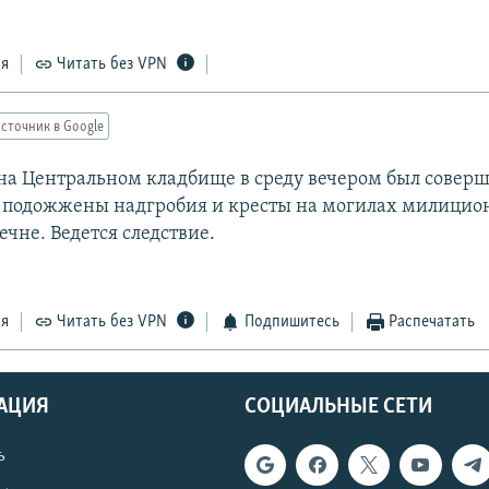
ся
Читать без VPN
сточник в Google
 на Центральном кладбище в среду вечером был соверш
 подожжены надгробия и кресты на могилах милицио
чне. Ведется следствие.
ся
Читать без VPN
Подпишитесь
Распечатать
АЦИЯ
СОЦИАЛЬНЫЕ СЕТИ
ь