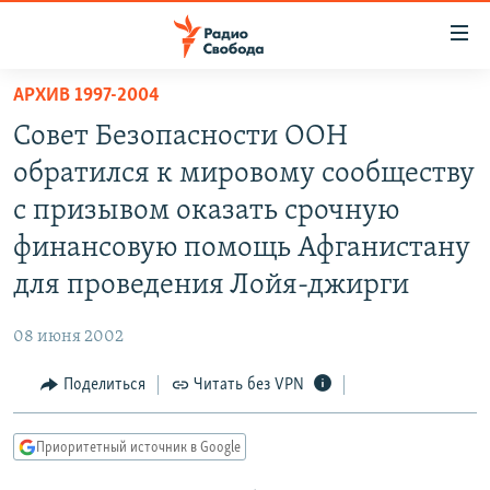
Ссылки
для
упрощенного
АРХИВ 1997-2004
ПРОГРАММЫ
доступа
Совет Безопасности ООН
ПОДКАСТЫ
Вернуться
обратился к мировому сообществу
к
АВТОРСКИЕ ПРОЕКТЫ
с призывом оказать срочную
основному
ЦИТАТЫ СВОБОДЫ
содержанию
финансовую помощь Афганистану
Вернутся
МНЕНИЯ
для проведения Лойя-джирги
к
КУЛЬТУРА
главной
08 июня 2002
навигации
IDEL.РЕАЛИИ
Вернутся
Поделиться
Читать без VPN
КАВКАЗ.РЕАЛИИ
к
СЕВЕР.РЕАЛИИ
поиску
Приоритетный источник в Google
СИБИРЬ.РЕАЛИИ