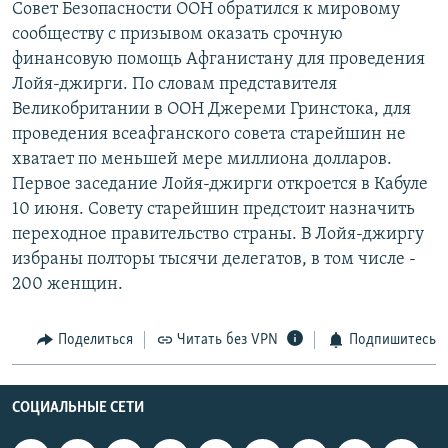
Совет Безопасности ООН обратился к мировому
РАСПИСАНИЕ ВЕЩАНИЯ
сообществу с призывом оказать срочную
ПОДПИШИТЕСЬ НА РАССЫЛКУ
финансовую помощь Афганистану для проведения
Лойя-джирги. По словам представителя
Великобритании в ООН Джереми Гринстока, для
СОЦИАЛЬНЫЕ СЕТИ
проведения всеафганского совета старейшин не
хватает по меньшей мере миллиона долларов.
Первое заседание Лойя-джирги откроется в Кабуле
10 июня. Совету старейшин предстоит назначить
переходное правительство страны. В Лойя-джиргу
Все сайты РСЕ/РС
избраны полторы тысячи делегатов, в том числе -
200 женщин.
Поделиться
Читать без VPN
Подпишитесь
СОЦИАЛЬНЫЕ СЕТИ