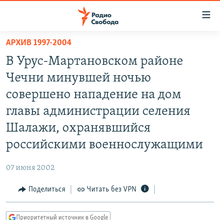
Ссылки
для
упрощенного
АРХИВ 1997-2004
ПРОГРАММЫ
доступа
В Урус-Мартановском районе
ПОДКАСТЫ
Вернуться
Чечни минувшей ночью
к
АВТОРСКИЕ ПРОЕКТЫ
совершено нападение на дом
основному
ЦИТАТЫ СВОБОДЫ
содержанию
главы администрации селения
Вернутся
МНЕНИЯ
Шалажи, охранявшийся
к
КУЛЬТУРА
российскими военнослужащими
главной
навигации
IDEL.РЕАЛИИ
07 июня 2002
Вернутся
КАВКАЗ.РЕАЛИИ
к
Поделиться
Читать без VPN
СЕВЕР.РЕАЛИИ
поиску
СИБИРЬ.РЕАЛИИ
Приоритетный источник в Google