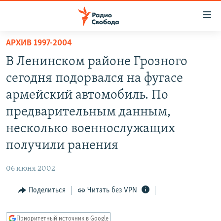
Ссылки
для
упрощенного
АРХИВ 1997-2004
ПРОГРАММЫ
доступа
В Ленинском районе Грозного
ПОДКАСТЫ
Вернуться
сегодня подорвался на фугасе
к
АВТОРСКИЕ ПРОЕКТЫ
армейский автомобиль. По
основному
ЦИТАТЫ СВОБОДЫ
содержанию
предварительным данным,
Вернутся
МНЕНИЯ
несколько военнослужащих
к
КУЛЬТУРА
получили ранения
главной
навигации
IDEL.РЕАЛИИ
06 июня 2002
Вернутся
КАВКАЗ.РЕАЛИИ
к
Поделиться
Читать без VPN
СЕВЕР.РЕАЛИИ
поиску
СИБИРЬ.РЕАЛИИ
Приоритетный источник в Google