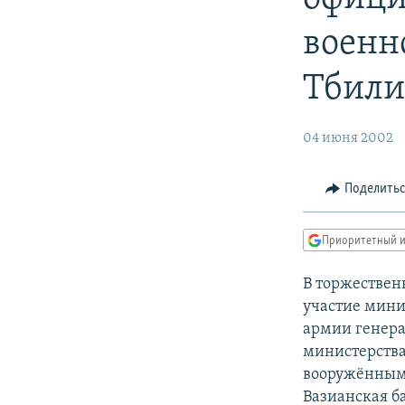
РАСПИСАНИЕ ВЕЩАНИЯ
ПОДПИШИТЕСЬ НА РАССЫЛКУ
военн
Тбили
04 июня 2002
Поделить
Приоритетный и
В торжествен
участие мини
армии генера
министерств
вооружёнными
Вазианская б