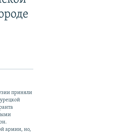
ороде
узии приняли
турецкой
ранта
ными
он.
й армии, но,