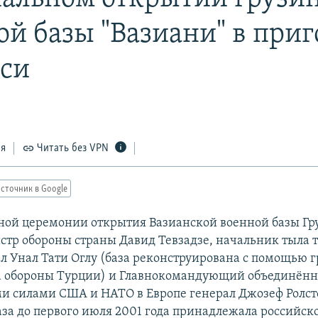
ой базы "Вазиани" в приг
си
ся
Читать без VPN
сточник в Google
ной церемонии открытия Вазианской военной базы Гр
стр обороны страны Давид Тевзадзе, начальник тыла 
л Унал Тати Оглу (база реконструирована с помощью г
а обороны Турции) и Главнокомандующий объединён
 силами США и НАТО в Европе генерал Джозеф Ролст
аза до первого июля 2001 года принадлежала российско