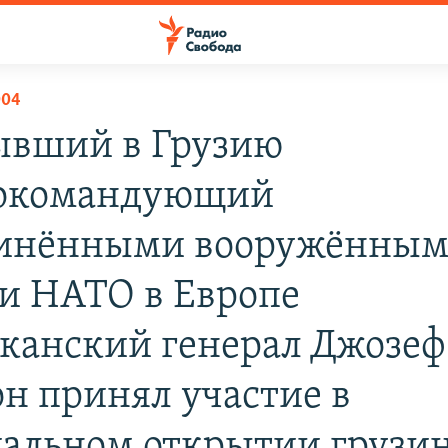
004
вший в Грузию
нокомандующий
инёнными вооружённы
и НАТО в Европе
канский генерал Джозеф
он принял участие в
альном открытии грузи