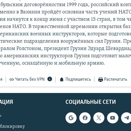
мбульским договорённостям 1999 года, российский кон
Именно в Вазиани пройдёт основная часть учений НАТ
ия начнутся к концу июня с участием 15 стран, в том ч
ленов НАТО. В торжественной церемонии открытия ба
мериканских военных инструкторов, которые подготовя
тические подразделения вооружённых сил Грузии. Пр
нералом Ролстоном, президент Грузии Эдуард Шеварднад
ю американских инструкторов Грузия подготовит мал
бученную, оснащённую и мобильную армию.
ся
Читать без VPN
Подпишитесь
Распечатать
АЦИЯ
СОЦИАЛЬНЫЕ СЕТИ
ь
 блокировку