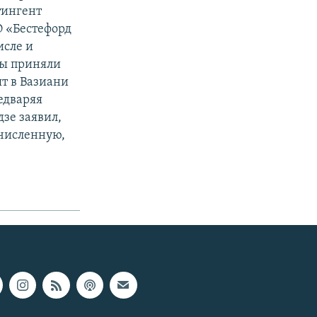
тингент
О «Бестефорд
исле и
зы приняли
т в Вазиани
едваряя
зе заявил,
очисленную,