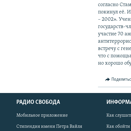
согласно Ста
покинул её. 
– 2002». Учен
государств-ч
участие 70 а
антитеррорис
встречу с ге
что с помощь
но хорошо о
Поделить
РАДИО СВОБОДА
ИНФОРМ
Мобильное приложение
Как слушат
СОЦИАЛЬНЫЕ СЕТИ
Стипендия имени Петра Вайля
Как обойти