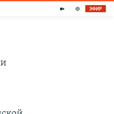
ЭФИР
ми
нской