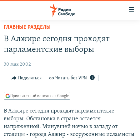
Ссылки
для
упрощенного
ГЛАВНЫЕ РАЗДЕЛЫ
ПРОГРАММЫ
доступа
В Алжире сегодня проходят
ПОДКАСТЫ
Вернуться
парламентские выборы
к
АВТОРСКИЕ ПРОЕКТЫ
основному
30 мая 2002
ЦИТАТЫ СВОБОДЫ
содержанию
Вернутся
МНЕНИЯ
Поделиться
Читать без VPN
к
КУЛЬТУРА
главной
Приоритетный источник в Google
навигации
IDEL.РЕАЛИИ
Вернутся
В Алжире сегодня проходят парламентские
КАВКАЗ.РЕАЛИИ
к
выборы. Обстановка в стране остается
СЕВЕР.РЕАЛИИ
поиску
напряженной. Минувшей ночью к западу от
столицы - города Алжир - вооруженные исламисты
СИБИРЬ.РЕАЛИИ