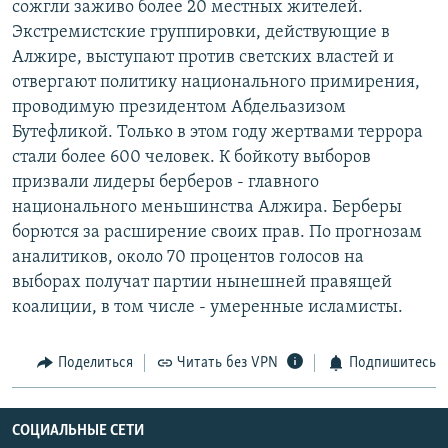
сожгли заживо более 20 местных жителей.
РАСПИСАНИЕ ВЕЩАНИЯ
Экстремистские группировки, действующие в
ПОДПИШИТЕСЬ НА РАССЫЛКУ
Алжире, выступают против светских властей и
отвергают политику национального примирения,
проводимую президентом Абдельазизом
СОЦИАЛЬНЫЕ СЕТИ
Бутефликой. Только в этом году жертвами террора
стали более 600 человек. К бойкоту выборов
призвали лидеры берберов - главного
национального меньшинства Алжира. Берберы
борются за расширение своих прав. По прогнозам
Все сайты РСЕ/РС
аналитиков, около 70 процентов голосов на
выборах получат партии нынешней правящей
коалиции, в том числе - умеренные исламисты.
Поделиться
Читать без VPN
Подпишитесь
СОЦИАЛЬНЫЕ СЕТИ