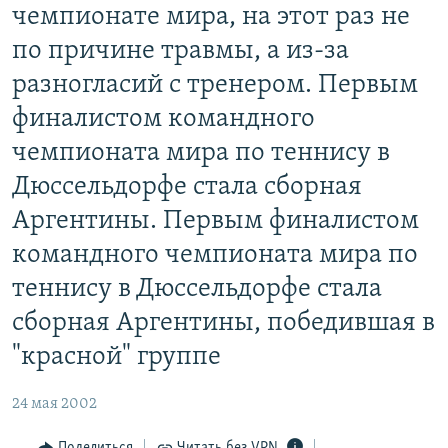
чемпионате мира, на этот раз не
РАСПИСАНИЕ ВЕЩАНИЯ
по причине травмы, а из-за
ПОДПИШИТЕСЬ НА РАССЫЛКУ
разногласий с тренером. Первым
СОЦИАЛЬНЫЕ СЕТИ
финалистом командного
чемпионата мира по теннису в
Дюссельдорфе стала сборная
Аргентины. Первым финалистом
Все сайты РСЕ/РС
командного чемпионата мира по
теннису в Дюссельдорфе стала
сборная Аргентины, победившая в
"красной" группе
24 мая 2002
Поделиться
Читать без VPN