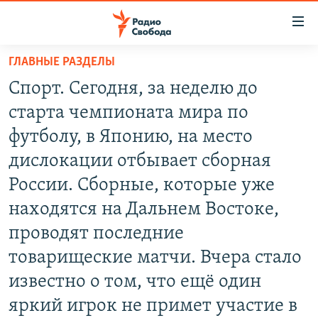
Ссылки
для
упрощенного
ГЛАВНЫЕ РАЗДЕЛЫ
ПРОГРАММЫ
доступа
Спорт. Сегодня, за неделю до
ПОДКАСТЫ
Вернуться
старта чемпионата мира по
к
АВТОРСКИЕ ПРОЕКТЫ
футболу, в Японию, на место
основному
ЦИТАТЫ СВОБОДЫ
содержанию
дислокации отбывает сборная
Вернутся
МНЕНИЯ
России. Сборные, которые уже
к
КУЛЬТУРА
находятся на Дальнем Востоке,
главной
навигации
IDEL.РЕАЛИИ
проводят последние
Вернутся
КАВКАЗ.РЕАЛИИ
товарищеские матчи. Вчера стало
к
известно о том, что ещё один
СЕВЕР.РЕАЛИИ
поиску
яркий игрок не примет участие в
СИБИРЬ.РЕАЛИИ