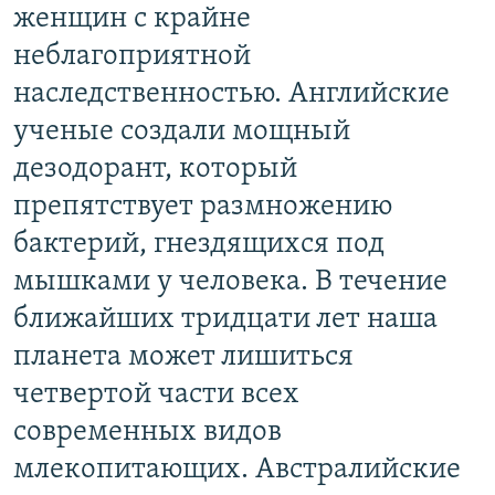
женщин с крайне
РАСПИСАНИЕ ВЕЩАНИЯ
неблагоприятной
ПОДПИШИТЕСЬ НА РАССЫЛКУ
наследственностью. Английские
СОЦИАЛЬНЫЕ СЕТИ
ученые создали мощный
дезодорант, который
препятствует размножению
бактерий, гнездящихся под
Все сайты РСЕ/РС
мышками у человека. В течение
ближайших тридцати лет наша
планета может лишиться
четвертой части всех
современных видов
млекопитающих. Австралийские