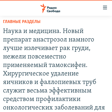
Ссылки
для
упрощенного
ГЛАВНЫЕ РАЗДЕЛЫ
ПРОГРАММЫ
доступа
Наука и медицина. Новый
ПОДКАСТЫ
Вернуться
препарат анастрозол намного
к
АВТОРСКИЕ ПРОЕКТЫ
лучше излечивает рак груди,
основному
ЦИТАТЫ СВОБОДЫ
содержанию
нежели повсеместно
Вернутся
МНЕНИЯ
применяемый тамоксифен.
к
КУЛЬТУРА
Хирургическое удаление
главной
навигации
IDEL.РЕАЛИИ
яичников и фаллопиевых труб
Вернутся
КАВКАЗ.РЕАЛИИ
служит весьма эффективным
к
средством профилактики
СЕВЕР.РЕАЛИИ
поиску
онкологических заболеваний для
СИБИРЬ.РЕАЛИИ