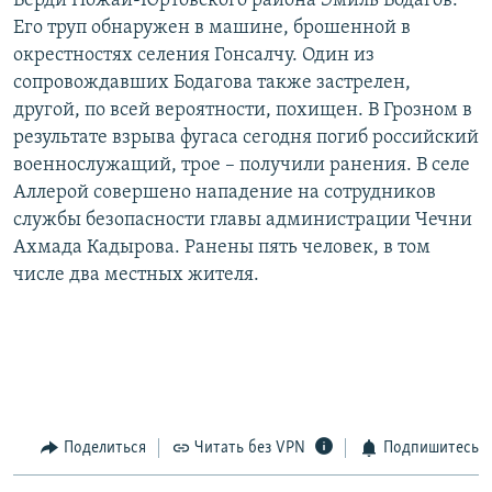
Берди Ножай-Юртовского района Эмиль Бодагов.
РАСПИСАНИЕ ВЕЩАНИЯ
Его труп обнаружен в машине, брошенной в
окрестностях селения Гонсалчу. Один из
ПОДПИШИТЕСЬ НА РАССЫЛКУ
сопровождавших Бодагова также застрелен,
другой, по всей вероятности, похищен. В Грозном в
СОЦИАЛЬНЫЕ СЕТИ
результате взрыва фугаса сегодня погиб российский
военнослужащий, трое – получили ранения. В селе
Аллерой совершено нападение на сотрудников
службы безопасности главы администрации Чечни
Ахмада Кадырова. Ранены пять человек, в том
Все сайты РСЕ/РС
числе два местных жителя.
Поделиться
Читать без VPN
Подпишитесь