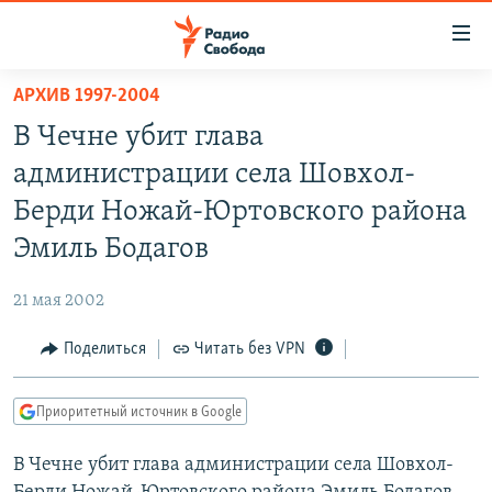
Ссылки
для
упрощенного
АРХИВ 1997-2004
ПРОГРАММЫ
доступа
В Чечне убит глава
ПОДКАСТЫ
Вернуться
администрации села Шовхол-
к
АВТОРСКИЕ ПРОЕКТЫ
Берди Ножай-Юртовского района
основному
ЦИТАТЫ СВОБОДЫ
содержанию
Эмиль Бодагов
Вернутся
МНЕНИЯ
к
21 мая 2002
КУЛЬТУРА
главной
Поделиться
Читать без VPN
навигации
IDEL.РЕАЛИИ
Вернутся
КАВКАЗ.РЕАЛИИ
к
Приоритетный источник в Google
СЕВЕР.РЕАЛИИ
поиску
В Чечне убит глава администрации села Шовхол-
СИБИРЬ.РЕАЛИИ