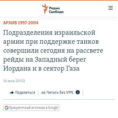
Ссылки
для
упрощенного
АРХИВ 1997-2004
ПРОГРАММЫ
доступа
Подразделения израильской
ПОДКАСТЫ
Вернуться
армии при поддержке танков
к
АВТОРСКИЕ ПРОЕКТЫ
совершили сегодня на рассвете
основному
ЦИТАТЫ СВОБОДЫ
содержанию
рейды на Западный берег
Вернутся
МНЕНИЯ
Иордана и в сектор Газа
к
КУЛЬТУРА
главной
16 мая 2002
навигации
IDEL.РЕАЛИИ
Вернутся
Поделиться
Читать без VPN
КАВКАЗ.РЕАЛИИ
к
СЕВЕР.РЕАЛИИ
поиску
Приоритетный источник в Google
СИБИРЬ.РЕАЛИИ