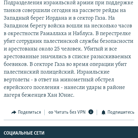
Подразделения израильской армии при поддержке
РАСПИСАНИЕ ВЕЩАНИЯ
танков совершили сегодня на рассвете рейды на
ПОДПИШИТЕСЬ НА РАССЫЛКУ
Западный берег Иордана и в сектор Газа. На
Западном берегу войска вошли на несколько часов
в окрестности Рамаллаха и Наблуса. В перестрелке
СОЦИАЛЬНЫЕ СЕТИ
убит сотрудник палестинской службы безопасности
и арестованы около 25 человек. Убитый и все
арестованные значились в списке разыскиваемых
боевиков. В секторе Газа во время операции убит
палестинский полицейский. Израильские
Все сайты РСЕ/РС
вертолеты - в ответ на минометный обстрел
еврейского поселения - нанесли удары в районе
лагеря беженцев Хан Юнис.
Поделиться
Читать без VPN
Подпишитесь
СОЦИАЛЬНЫЕ СЕТИ