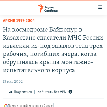
Ссылки
для
упрощенного
АРХИВ 1997-2004
ПРОГРАММЫ
доступа
На космодроме Байконур в
ПОДКАСТЫ
Вернуться
Казахстане спасатели МЧС России
к
АВТОРСКИЕ ПРОЕКТЫ
извлекли из-под завалов тела трех
основному
ЦИТАТЫ СВОБОДЫ
содержанию
рабочих, погибших вчера, когда
Вернутся
МНЕНИЯ
обрушилась крыша монтажно-
к
КУЛЬТУРА
испытательного корпуса
главной
навигации
IDEL.РЕАЛИИ
13 мая 2002
Вернутся
КАВКАЗ.РЕАЛИИ
к
Поделиться
Читать без VPN
СЕВЕР.РЕАЛИИ
поиску
СИБИРЬ.РЕАЛИИ
Приоритетный источник в Google