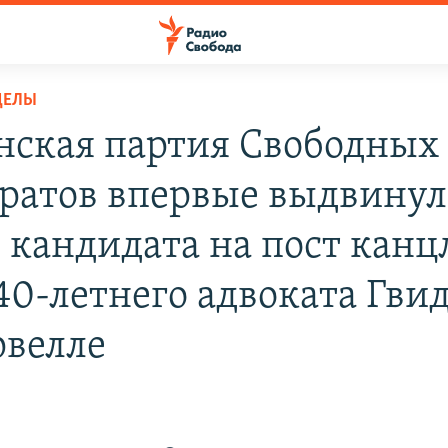
ДЕЛЫ
нская партия Свободных
ратов впервые выдвинул
о кандидата на пост канц
 40-летнего адвоката Гви
рвелле