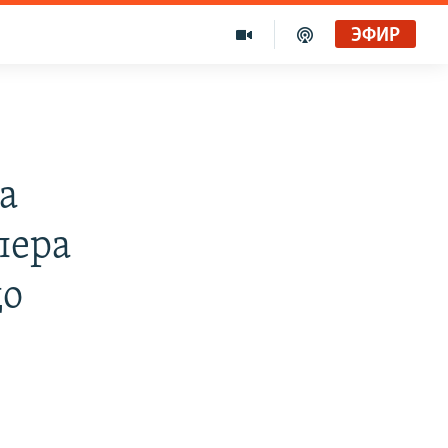
ЭФИР
а
лера
до