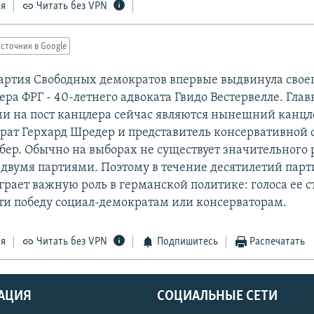
ся
Читать без VPN
сточник в Google
артия Свободных демократов впервые выдвинула свое
ера ФРГ - 40-летнего адвоката Гвидо Вестервелле. Гла
и на пост канцлера сейчас являются нынешний канцл
рат Герхард Шредер и представитель консервативной
ер. Обычно на выборах не существует значительного 
двумя партиями. Поэтому в течение десятилетий пар
грает важную роль в германской политике: голоса ее 
ти победу социал-демократам или консерваторам.
ся
Читать без VPN
Подпишитесь
Распечатать
АЦИЯ
СОЦИАЛЬНЫЕ СЕТИ