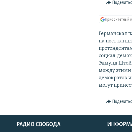
РАСПИСАНИЕ ВЕЩАНИЯ
Поделить
ПОДПИШИТЕСЬ НА РАССЫЛКУ
Приоритетный и
Германская п
на пост канцл
претендентам
социал-демок
Эдмунд Штойб
между этими 
демократов и
могут принес
Поделить
РАДИО СВОБОДА
ИНФОРМ