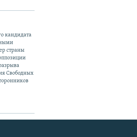
го кандидата
вными
ер страны
 оппозиции
разрыва
тия Свободных
сторонников