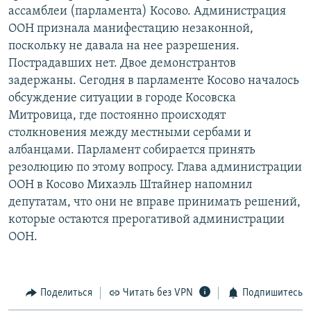
ассамблеи (парламента) Косово. Администрация
РАСПИСАНИЕ ВЕЩАНИЯ
ООН признала манифестацию незаконной,
ПОДПИШИТЕСЬ НА РАССЫЛКУ
поскольку не давала на нее разрешения.
Пострадавших нет. Двое демонстрантов
СОЦИАЛЬНЫЕ СЕТИ
задержаны. Сегодня в парламенте Косово началось
обсуждение ситуации в городе Косовска
Митровица, где постоянно происходят
столкновения между местными сербами и
албанцами. Парламент собирается принять
резолюцию по этому вопросу. Глава администрации
Все сайты РСЕ/РС
ООН в Косово Михаэль Штайнер напомнил
депутатам, что они не вправе принимать решений,
которые остаются прерогативой администрации
ООН.
Поделиться
Читать без VPN
Подпишитесь