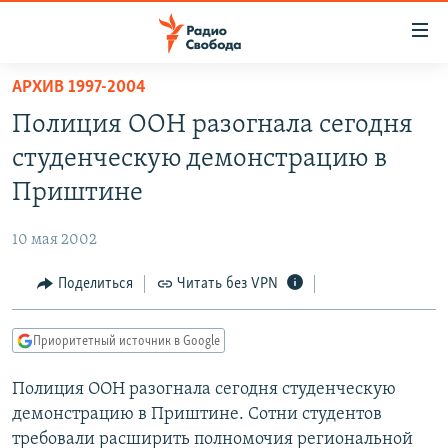
Ссылки
для
упрощенного
АРХИВ 1997-2004
ПРОГРАММЫ
доступа
Полиция ООН разогнала сегодня
ПОДКАСТЫ
Вернуться
студенческую демонстрацию в
к
АВТОРСКИЕ ПРОЕКТЫ
Приштине
основному
ЦИТАТЫ СВОБОДЫ
содержанию
10 мая 2002
Вернутся
МНЕНИЯ
к
Поделиться
Читать без VPN
КУЛЬТУРА
главной
навигации
IDEL.РЕАЛИИ
Приоритетный источник в Google
Вернутся
КАВКАЗ.РЕАЛИИ
к
Полиция ООН разогнала сегодня студенческую
СЕВЕР.РЕАЛИИ
поиску
демонстрацию в Приштине. Сотни студентов
СИБИРЬ.РЕАЛИИ
требовали расширить полномочия региональной