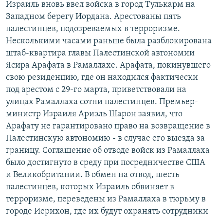
Израиль вновь ввел войска в город Тулькарм на
РАСПИСАНИЕ ВЕЩАНИЯ
Западном берегу Иордана. Арестованы пять
ПОДПИШИТЕСЬ НА РАССЫЛКУ
палестинцев, подозреваемых в терроризме.
Несколькими часами раньше была разблокирована
штаб-квартира главы Палестинской автономии
СОЦИАЛЬНЫЕ СЕТИ
Ясира Арафата в Рамаллахе. Арафата, покинувшего
свою резиденцию, где он находился фактически
под арестом с 29-го марта, приветствовали на
улицах Рамаллаха сотни палестинцев. Премьер-
министр Израиля Ариэль Шарон заявил, что
Все сайты РСЕ/РС
Арафату не гарантировано право на возвращение в
Палестинскую автономию - в случае его выезда за
границу. Соглашение об отводе войск из Рамаллаха
было достигнуто в среду при посредничестве США
и Великобритании. В обмен на отвод, шесть
палестинцев, которых Израиль обвиняет в
терроризме, переведены из Рамаллаха в тюрьму в
городе Иерихон, где их будут охранять сотрудники