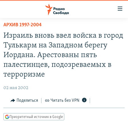
Ссылки
для
упрощенного
АРХИВ 1997-2004
ПРОГРАММЫ
доступа
Израиль вновь ввел войска в город
ПОДКАСТЫ
Вернуться
Тулькарм на Западном берегу
к
АВТОРСКИЕ ПРОЕКТЫ
Иордана. Арестованы пять
основному
ЦИТАТЫ СВОБОДЫ
содержанию
палестинцев, подозреваемых в
Вернутся
МНЕНИЯ
терроризме
к
КУЛЬТУРА
главной
02 мая 2002
навигации
IDEL.РЕАЛИИ
Вернутся
Поделиться
Читать без VPN
КАВКАЗ.РЕАЛИИ
к
СЕВЕР.РЕАЛИИ
поиску
Приоритетный источник в Google
СИБИРЬ.РЕАЛИИ