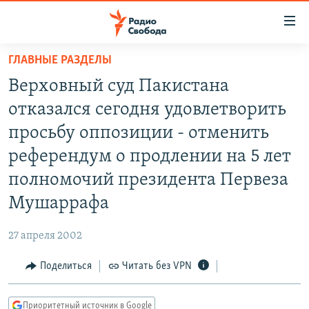
Ссылки
для
упрощенного
ГЛАВНЫЕ РАЗДЕЛЫ
ПРОГРАММЫ
доступа
Верховный суд Пакистана
ПОДКАСТЫ
Вернуться
отказался сегодня удовлетворить
к
АВТОРСКИЕ ПРОЕКТЫ
просьбу оппозиции - отменить
основному
ЦИТАТЫ СВОБОДЫ
содержанию
референдум о продлении на 5 лет
Вернутся
МНЕНИЯ
полномочий президента Первеза
к
КУЛЬТУРА
Мушаррафа
главной
навигации
IDEL.РЕАЛИИ
27 апреля 2002
Вернутся
КАВКАЗ.РЕАЛИИ
к
Поделиться
Читать без VPN
СЕВЕР.РЕАЛИИ
поиску
СИБИРЬ.РЕАЛИИ
Приоритетный источник в Google