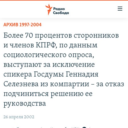
Ссылки
для
упрощенного
АРХИВ 1997-2004
ПРОГРАММЫ
доступа
Более 70 процентов сторонников
ПОДКАСТЫ
Вернуться
и членов КПРФ, по данным
к
АВТОРСКИЕ ПРОЕКТЫ
социологического опроса,
основному
ЦИТАТЫ СВОБОДЫ
содержанию
выступают за исключение
Вернутся
МНЕНИЯ
спикера Госдумы Геннадия
к
КУЛЬТУРА
Селезнева из компартии – за отказ
главной
навигации
IDEL.РЕАЛИИ
подчиниться решению ее
Вернутся
КАВКАЗ.РЕАЛИИ
руководства
к
СЕВЕР.РЕАЛИИ
поиску
26 апреля 2002
СИБИРЬ.РЕАЛИИ