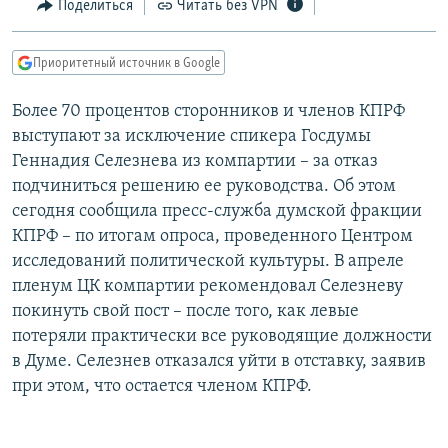
Поделиться
Читать без VPN
РАСПИСАНИЕ ВЕЩАНИЯ
ПОДПИШИТЕСЬ НА РАССЫЛКУ
Приоритетный источник в Google
СОЦИАЛЬНЫЕ СЕТИ
Более 70 процентов сторонников и членов КПРФ
выступают за исключение спикера Госдумы
Геннадия Селезнева из компартии – за отказ
подчиниться решению ее руководства. Об этом
сегодня сообщила пресс-служба думской фракции
КПРФ – по итогам опроса, проведенного Центром
Все сайты РСЕ/РС
исследований политической культуры. В апреле
пленум ЦК компартии рекомендовал Селезневу
покинуть свой пост – после того, как левые
потеряли практически все руководящие должности
в Думе. Селезнев отказался уйти в отставку, заявив
при этом, что остается членом КПРФ.