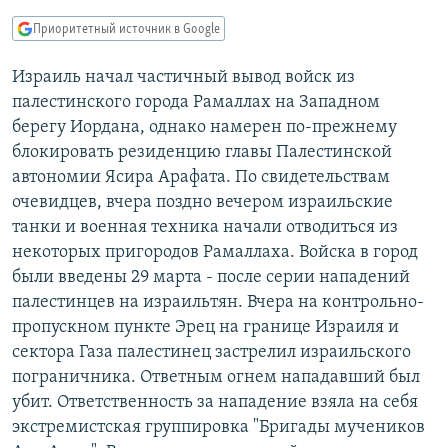
РАСПИСАНИЕ ВЕЩАНИЯ
Приоритетный источник в Google
ПОДПИШИТЕСЬ НА РАССЫЛКУ
Израиль начал частичный вывод войск из
палестинского города Рамаллах на Западном
СОЦИАЛЬНЫЕ СЕТИ
берегу Иордана, однако намерен по-прежнему
блокировать резиденцию главы Палестинской
автономии Ясира Арафата. По свидетельствам
очевидцев, вчера поздно вечером израильские
танки и военная техника начали отводиться из
Все сайты РСЕ/РС
некоторых пригородов Рамаллаха. Войска в город
были введены 29 марта - после серии нападений
палестинцев на израильтян. Вчера на контрольно-
пропускном пункте Эрец на границе Израиля и
сектора Газа палестинец застрелил израильского
пограничника. Ответным огнем нападавший был
убит. Ответственность за нападение взяла на себя
экстремистская группировка "Бригады мучеников