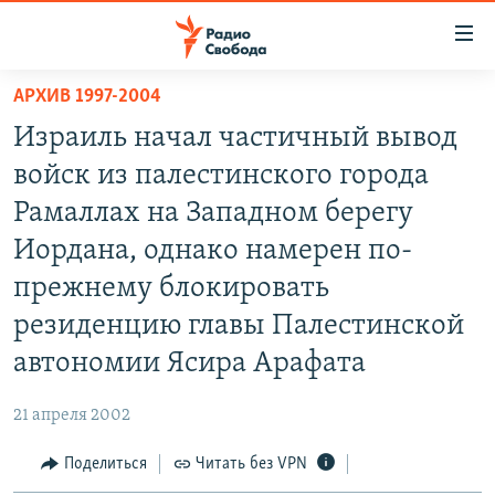
Ссылки
для
упрощенного
АРХИВ 1997-2004
ПРОГРАММЫ
доступа
Израиль начал частичный вывод
ПОДКАСТЫ
Вернуться
войск из палестинского города
к
АВТОРСКИЕ ПРОЕКТЫ
Рамаллах на Западном берегу
основному
ЦИТАТЫ СВОБОДЫ
содержанию
Иордана, однако намерен по-
Вернутся
МНЕНИЯ
прежнему блокировать
к
КУЛЬТУРА
резиденцию главы Палестинской
главной
навигации
IDEL.РЕАЛИИ
автономии Ясира Арафата
Вернутся
КАВКАЗ.РЕАЛИИ
к
21 апреля 2002
СЕВЕР.РЕАЛИИ
поиску
Поделиться
Читать без VPN
СИБИРЬ.РЕАЛИИ