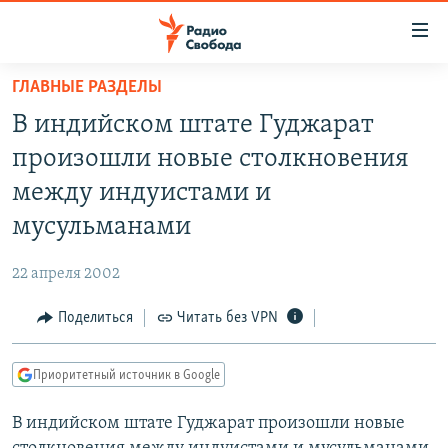
Ссылки
для
упрощенного
ГЛАВНЫЕ РАЗДЕЛЫ
ПРОГРАММЫ
доступа
В индийском штате Гуджарат
ПОДКАСТЫ
Вернуться
произошли новые столкновения
к
АВТОРСКИЕ ПРОЕКТЫ
между индуистами и
основному
ЦИТАТЫ СВОБОДЫ
содержанию
мусульманами
Вернутся
МНЕНИЯ
к
22 апреля 2002
КУЛЬТУРА
главной
Поделиться
Читать без VPN
навигации
IDEL.РЕАЛИИ
Вернутся
КАВКАЗ.РЕАЛИИ
к
Приоритетный источник в Google
СЕВЕР.РЕАЛИИ
поиску
В индийском штате Гуджарат произошли новые
СИБИРЬ.РЕАЛИИ