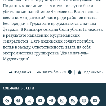
столкновения между индуистами и мусульманами.
РАСПИСАНИЕ ВЕЩАНИЯ
По данным полиции, за минувшие сутки были
убиты по меньшей мере 4 человека. Власти снова
ПОДПИШИТЕСЬ НА РАССЫЛКУ
ввели комендантский час в ряде районов штата.
Беспорядки в Гуджарате продолжаются с начала
СОЦИАЛЬНЫЕ СЕТИ
февраля. В Кашмире сегодня были убиты 12 человек
в результате нападений мусульманских
сепаратистов. Пять индийских солдат погибли,
попав в засаду. Ответственность взяла на себя
экстремистская группировка "Джамиат-уль-
Все сайты РСЕ/РС
Муджахедин".
Поделиться
Читать без VPN
Подпишитесь
СОЦИАЛЬНЫЕ СЕТИ