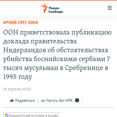
Ссылки
для
упрощенного
АРХИВ 1997-2004
ПРОГРАММЫ
доступа
ООН приветствовала публикацию
ПОДКАСТЫ
Вернуться
доклада правительства
к
АВТОРСКИЕ ПРОЕКТЫ
Нидерландов об обстоятельствах
основному
ЦИТАТЫ СВОБОДЫ
содержанию
убийства боснийскими сербами 7
Вернутся
МНЕНИЯ
тысяч мусульман в Сребренице в
к
КУЛЬТУРА
1995 году
главной
навигации
IDEL.РЕАЛИИ
18 апреля 2002
Вернутся
КАВКАЗ.РЕАЛИИ
к
Поделиться
Читать без VPN
СЕВЕР.РЕАЛИИ
поиску
СИБИРЬ.РЕАЛИИ
Приоритетный источник в Google