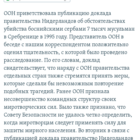
РАСПИСАНИЕ ВЕЩАНИЯ
ООН приветствовала публикацию доклада
ПОДПИШИТЕСЬ НА РАССЫЛКУ
правительства Нидерландов об обстоятельствах
убийства боснийскими сербами 7 тысяч мусульман
СОЦИАЛЬНЫЕ СЕТИ
в Сребренице в 1995 году. Представитель ООН в
беседе с нашим корреспондентом положительно
оценил тщательность, с которой было проведено
расследование. По его словам, доклад
свидетельствует, что наряду с ООН правительства
отдельных стран также стремятся принять меры,
Все сайты РСЕ/РС
которые сделали бы невозможным повторение
подобных трагедий. Ранее ООН признала
несовершенство командных структур своих
миротворческих сил. Было также признано, что
Совету Безопасности не удалось четко определить,
когда миротворцам следует применять силу для
зашиты мирного населения. Во вторник в связи с
публикацией доклада правительство Нидерландов