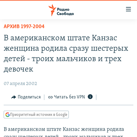
Ссылки
для
упрощенного
АРХИВ 1997-2004
ПРОГРАММЫ
доступа
В американском штате Канзас
ПОДКАСТЫ
Вернуться
женщина родила сразу шестерых
к
АВТОРСКИЕ ПРОЕКТЫ
детей - троих мальчиков и трех
основному
ЦИТАТЫ СВОБОДЫ
содержанию
девочек
Вернутся
МНЕНИЯ
к
07 апреля 2002
КУЛЬТУРА
главной
Поделиться
Читать без VPN
навигации
IDEL.РЕАЛИИ
Вернутся
КАВКАЗ.РЕАЛИИ
к
Приоритетный источник в Google
СЕВЕР.РЕАЛИИ
поиску
В американском штате Канзас женщина родила
СИБИРЬ.РЕАЛИИ