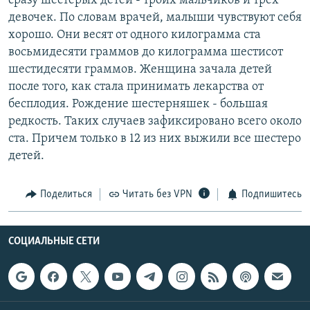
сразу шестерых детей - троих мальчиков и трех
РАСПИСАНИЕ ВЕЩАНИЯ
девочек. По словам врачей, малыши чувствуют себя
хорошо. Они весят от одного килограмма ста
ПОДПИШИТЕСЬ НА РАССЫЛКУ
восьмидесяти граммов до килограмма шестисот
шестидесяти граммов. Женщина зачала детей
СОЦИАЛЬНЫЕ СЕТИ
после того, как стала принимать лекарства от
бесплодия. Рождение шестерняшек - большая
редкость. Таких случаев зафиксировано всего около
ста. Причем только в 12 из них выжили все шестеро
детей.
Все сайты РСЕ/РС
Поделиться
Читать без VPN
Подпишитесь
СОЦИАЛЬНЫЕ СЕТИ