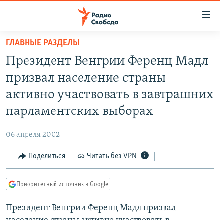
Ссылки
для
упрощенного
ГЛАВНЫЕ РАЗДЕЛЫ
ПРОГРАММЫ
доступа
Президент Венгрии Ференц Мадл
ПОДКАСТЫ
Вернуться
призвал население страны
к
АВТОРСКИЕ ПРОЕКТЫ
активно участвовать в завтрашних
основному
ЦИТАТЫ СВОБОДЫ
содержанию
парламентских выборах
Вернутся
МНЕНИЯ
к
06 апреля 2002
КУЛЬТУРА
главной
Поделиться
Читать без VPN
навигации
IDEL.РЕАЛИИ
Вернутся
КАВКАЗ.РЕАЛИИ
к
Приоритетный источник в Google
СЕВЕР.РЕАЛИИ
поиску
Президент Венгрии Ференц Мадл призвал
СИБИРЬ.РЕАЛИИ