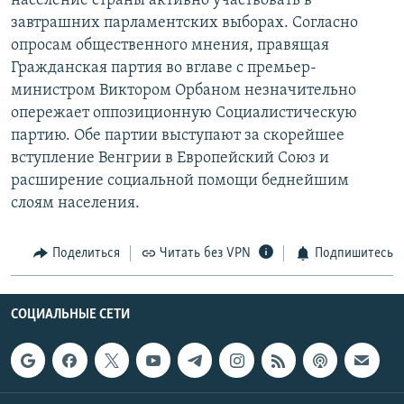
население страны активно участвовать в
РАСПИСАНИЕ ВЕЩАНИЯ
завтрашних парламентских выборах. Согласно
опросам общественного мнения, правящая
ПОДПИШИТЕСЬ НА РАССЫЛКУ
Гражданская партия во вглаве с премьер-
министром Виктором Орбаном незначительно
СОЦИАЛЬНЫЕ СЕТИ
опережает оппозиционную Социалистическую
партию. Обе партии выступают за скорейшее
вступление Венгрии в Европейский Союз и
расширение социальной помощи беднейшим
слоям населения.
Все сайты РСЕ/РС
Поделиться
Читать без VPN
Подпишитесь
СОЦИАЛЬНЫЕ СЕТИ