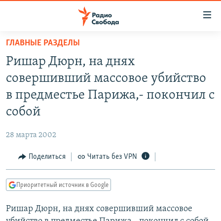
Ссылки
для
упрощенного
ГЛАВНЫЕ РАЗДЕЛЫ
ПРОГРАММЫ
доступа
Ришар Дюрн, на днях
ПОДКАСТЫ
Вернуться
совершивший массовое убийство
к
АВТОРСКИЕ ПРОЕКТЫ
в предместье Парижа,- покончил с
основному
ЦИТАТЫ СВОБОДЫ
содержанию
собой
Вернутся
МНЕНИЯ
к
28 марта 2002
КУЛЬТУРА
главной
Поделиться
Читать без VPN
навигации
IDEL.РЕАЛИИ
Вернутся
КАВКАЗ.РЕАЛИИ
к
Приоритетный источник в Google
СЕВЕР.РЕАЛИИ
поиску
Ришар Дюрн, на днях совершивший массовое
СИБИРЬ.РЕАЛИИ