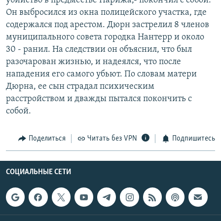
убийство в предместье Парижа,- покончил с собой.
РАСПИСАНИЕ ВЕЩАНИЯ
Он выбросился из окна полицейского участка, где
содержался под арестом. Дюрн застрелил 8 членов
ПОДПИШИТЕСЬ НА РАССЫЛКУ
муниципального совета городка Нантерр и около
30 - ранил. На следствии он объяснил, что был
СОЦИАЛЬНЫЕ СЕТИ
разочарован жизнью, и надеялся, что после
нападения его самого убьют. По словам матери
Дюрна, ее сын страдал психическим
расстройством и дважды пытался покончить с
собой.
Все сайты РСЕ/РС
Поделиться
Читать без VPN
Подпишитесь
СОЦИАЛЬНЫЕ СЕТИ