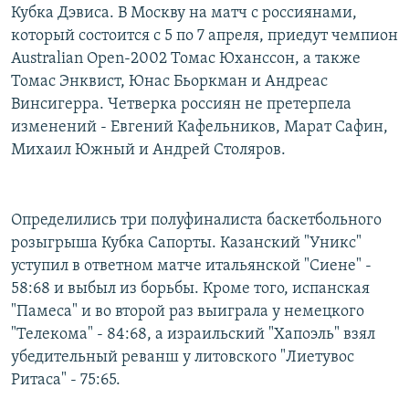
Кубка Дэвиса. В Москву на матч с россиянами,
который состоится с 5 по 7 апреля, приедут чемпион
Australian Open-2002 Томас Юханссон, а также
Томас Энквист, Юнас Бьоркман и Андреас
Винсигерра. Четверка россиян не претерпела
изменений - Евгений Кафельников, Марат Сафин,
Михаил Южный и Андрей Столяров.
Определились три полуфиналиста баскетбольного
розыгрыша Кубка Сапорты. Казанский "Уникс"
уступил в ответном матче итальянской "Сиене" -
58:68 и выбыл из борьбы. Кроме того, испанская
"Памеса" и во второй раз выиграла у немецкого
"Телекома" - 84:68, а израильский "Хапоэль" взял
убедительный реванш у литовского "Лиетувос
Ритаса" - 75:65.