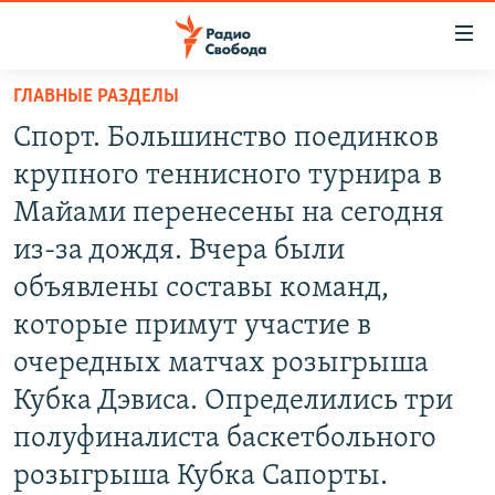
Ссылки
для
упрощенного
ГЛАВНЫЕ РАЗДЕЛЫ
ПРОГРАММЫ
доступа
Спорт. Большинство поединков
ПОДКАСТЫ
Вернуться
крупного теннисного турнира в
к
АВТОРСКИЕ ПРОЕКТЫ
Майами перенесены на сегодня
основному
ЦИТАТЫ СВОБОДЫ
содержанию
из-за дождя. Вчера были
Вернутся
МНЕНИЯ
объявлены составы команд,
к
КУЛЬТУРА
которые примут участие в
главной
навигации
IDEL.РЕАЛИИ
очередных матчах розыгрыша
Вернутся
КАВКАЗ.РЕАЛИИ
Кубка Дэвиса. Определились три
к
полуфиналиста баскетбольного
СЕВЕР.РЕАЛИИ
поиску
розыгрыша Кубка Сапорты.
СИБИРЬ.РЕАЛИИ