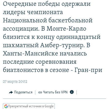
Очередные победы одержали
РАСПИСАНИЕ ВЕЩАНИЯ
лидеры чемпионата
ПОДПИШИТЕСЬ НА РАССЫЛКУ
Национальной баскетбольной
СОЦИАЛЬНЫЕ СЕТИ
ассоциации. В Монте-Карло
близится к концу одиннадцатый
шахматный Амбер-турнир. В
Ханты-Мансийске начались
Все сайты РСЕ/РС
последние соревнования
биатлонистов в сезоне - Гран-при
27 марта 2002
Поделиться
Читать без VPN
Приоритетный источник в Google