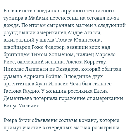
Большинство поединков крупного теннисного
турнира в Майами перенесены на сегодня из-за
дождя. По итогам сыгранных матчей в следующий
раунд вышли американец Андре Агасси,
выигравший у шведа Томаса Юханссона,
швейцарец Роже Федерер, взявший верх над
британцем Тимом Хэнменом, чилиец Марсело
Риос, одолевший испанца Алекса Корретху,
Николас Лаппенти из Эквадора, которвй обыграл
румына Адриана Войню. В поединке двух
аргентинцев Хуан Игнасио Чела был сильнее
Гастона Гаудио. У женщин россиянка Елена
Дементьева потерпела поражение от американки
Винус Уильямс.
Вчера были объявлены составы команд, которые
примут участие в очередных матчах розыгрыша