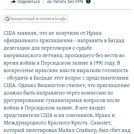
Поделиться
Читать без VPN
РАСПИСАНИЕ ВЕЩАНИЯ
ПОДПИШИТЕСЬ НА РАССЫЛКУ
Приоритетный источник в Google
СОЦИАЛЬНЫЕ СЕТИ
США заявили, что не получили от Ирака
официального приглашения - направить в Багдад
делегацию для переговоров о судьбе
американского летчика, пропавшего без вести во
время войны в Персидском заливе в 1991 году. В
воскресенье иракские власти выразили готовность
Все сайты РСЕ/РС
- обсудить в Багдаде этот вопрос с представителями
США. Однако Вашингтон считает, что приглашение
должно быть направлено через комиссию по
урегулированию гуманитарных вопросов после
войны в Персидском заливе. В нее входят
представители США и их союзников, Ирака и
Международного Красного Креста. Самолет,
который пилотировал Майкл Спайкер, был сбит над