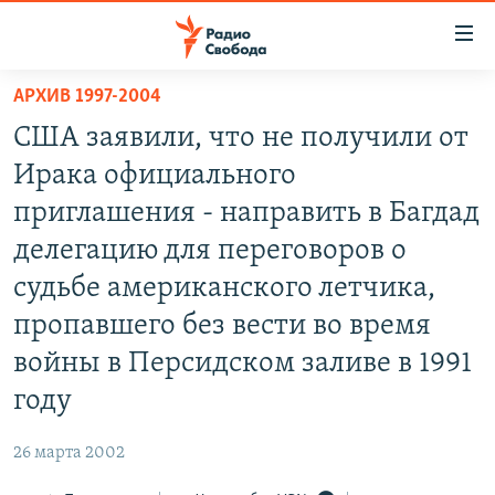
Ссылки
для
упрощенного
АРХИВ 1997-2004
ПРОГРАММЫ
доступа
США заявили, что не получили от
ПОДКАСТЫ
Вернуться
Ирака официального
к
АВТОРСКИЕ ПРОЕКТЫ
приглашения - направить в Багдад
основному
ЦИТАТЫ СВОБОДЫ
содержанию
делегацию для переговоров о
Вернутся
МНЕНИЯ
судьбе американского летчика,
к
КУЛЬТУРА
пропавшего без вести во время
главной
навигации
IDEL.РЕАЛИИ
войны в Персидском заливе в 1991
Вернутся
КАВКАЗ.РЕАЛИИ
году
к
СЕВЕР.РЕАЛИИ
поиску
26 марта 2002
СИБИРЬ.РЕАЛИИ