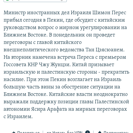
РАСПИСАНИЕ ВЕЩАНИЯ
Министр иностранных дел Израиля Шимон Перес
ПОДПИШИТЕСЬ НА РАССЫЛКУ
прибыл сегодня в Пекин, где обсудит с китайским
руководством вопрос о мирном урегулировании на
СОЦИАЛЬНЫЕ СЕТИ
Ближнем Востоке. В понедельник он проведет
переговоры с главой китайского
внешнеполитического ведомства Тан Цзясюанем.
На вторник намечена встреча Переса с премьером
Госсовета КНР Чжу Жунцзи. Китай призывает
израильскую и палестинскую стороны - прекратить
Все сайты РСЕ/РС
насилие. При этом Пекин возглагает на Израиль
большую часть вины за обострение ситуации на
Ближнем Востоке. Китайские власти неоднократно
выражали поддержку позиции главы Палестинской
автономии Ясира Арафата на мирных переговорах
с Израилем.