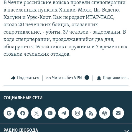
В Чечне российские войска провели спецоперации
РАСПИСАНИЕ ВЕЩАНИЯ
в населенных пунктах Хашки-Мохк, Ца-Ведено,
ПОДПИШИТЕСЬ НА РАССЫЛКУ
Хатуни и Урус-Керт. Как передает ИТАР-ТАСС,
около 20 чеченских бойцов, оказавших
сопротивление, - убиты. 37 человек - задержаны. В
СОЦИАЛЬНЫЕ СЕТИ
ходе спецоперации, продолжавшейся два дня,
обнаружены 16 тайников с оружием и 7 временных
стоянок чеченских отрядов.
Все сайты РСЕ/РС
Поделиться
Читать без VPN
Подпишитесь
СОЦИАЛЬНЫЕ СЕТИ
РАДИО СВОБОДА