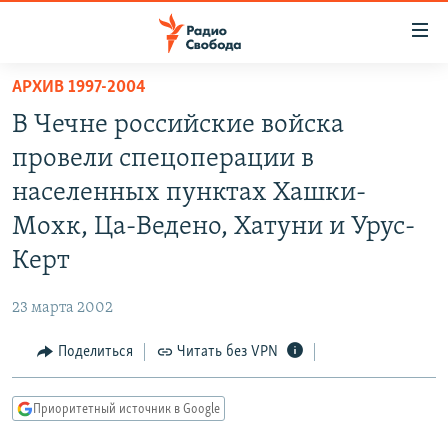
Ссылки
для
упрощенного
АРХИВ 1997-2004
ПРОГРАММЫ
доступа
В Чечне российские войска
ПОДКАСТЫ
Вернуться
провели спецоперации в
к
АВТОРСКИЕ ПРОЕКТЫ
населенных пунктах Хашки-
основному
ЦИТАТЫ СВОБОДЫ
содержанию
Мохк, Ца-Ведено, Хатуни и Урус-
Вернутся
МНЕНИЯ
Керт
к
КУЛЬТУРА
главной
23 марта 2002
навигации
IDEL.РЕАЛИИ
Вернутся
Поделиться
Читать без VPN
КАВКАЗ.РЕАЛИИ
к
СЕВЕР.РЕАЛИИ
поиску
Приоритетный источник в Google
СИБИРЬ.РЕАЛИИ