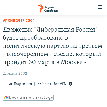
Ссылки
для
упрощенного
АРХИВ 1997-2004
ПРОГРАММЫ
доступа
Движение "Либеральная Россия"
ПОДКАСТЫ
Вернуться
будет преобразовано в
к
АВТОРСКИЕ ПРОЕКТЫ
политическую партию на третьем
основному
ЦИТАТЫ СВОБОДЫ
содержанию
- внеочередном - съезде, который
Вернутся
МНЕНИЯ
пройдет 30 марта в Москве -
к
КУЛЬТУРА
главной
22 марта 2002
навигации
IDEL.РЕАЛИИ
Вернутся
Поделиться
Читать без VPN
КАВКАЗ.РЕАЛИИ
к
СЕВЕР.РЕАЛИИ
поиску
Приоритетный источник в Google
СИБИРЬ.РЕАЛИИ