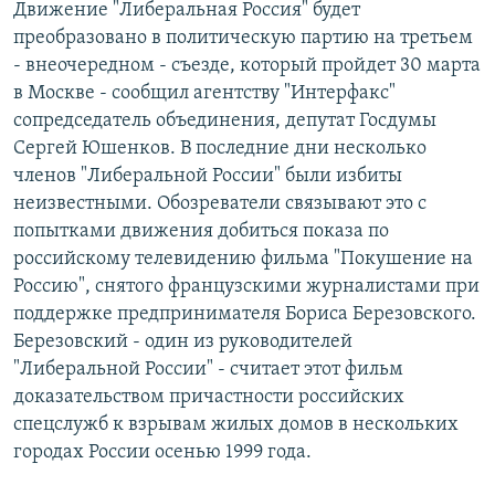
Движение "Либеральная Россия" будет
РАСПИСАНИЕ ВЕЩАНИЯ
преобразовано в политическую партию на третьем
ПОДПИШИТЕСЬ НА РАССЫЛКУ
- внеочередном - съезде, который пройдет 30 марта
в Москве - сообщил агентству "Интерфакс"
сопредседатель объединения, депутат Госдумы
СОЦИАЛЬНЫЕ СЕТИ
Сергей Юшенков. В последние дни несколько
членов "Либеральной России" были избиты
неизвестными. Обозреватели связывают это с
попытками движения добиться показа по
российскому телевидению фильма "Покушение на
Все сайты РСЕ/РС
Россию", снятого французскими журналистами при
поддержке предпринимателя Бориса Березовского.
Березовский - один из руководителей
"Либеральной России" - считает этот фильм
доказательством причастности российских
спецслужб к взрывам жилых домов в нескольких
городах России осенью 1999 года.