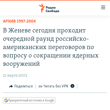
Ссылки
для
упрощенного
АРХИВ 1997-2004
ПРОГРАММЫ
доступа
В Женеве сегодня проходит
ПОДКАСТЫ
Вернуться
очередной раунд российско-
к
АВТОРСКИЕ ПРОЕКТЫ
американских переговоров по
основному
ЦИТАТЫ СВОБОДЫ
содержанию
вопросу о сокращении ядерных
Вернутся
МНЕНИЯ
вооружений
к
КУЛЬТУРА
главной
21 марта 2002
навигации
IDEL.РЕАЛИИ
Вернутся
Поделиться
Читать без VPN
КАВКАЗ.РЕАЛИИ
к
СЕВЕР.РЕАЛИИ
поиску
Приоритетный источник в Google
СИБИРЬ.РЕАЛИИ