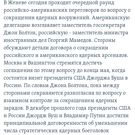
В Женеве сегодня проходит очередной раунд
РАСПИСАНИЕ ВЕЩАНИЯ
российско-американских переговоров по вопросу о
ПОДПИШИТЕСЬ НА РАССЫЛКУ
сокращении ядерных вооружений. Американскую
делегацию возглавляет заместитель госсекретаря
Джон Болтон, российскую - заместитель министра
СОЦИАЛЬНЫЕ СЕТИ
иностранных дел Георгий Мамедов. Стороны
обсуждают детали договора о сокращении
российского и американского ядерных арсеналов.
Москва и Вашингтон стремятся достичь
соглашения по этому вопросу до конца мая, когда
Все сайты РСЕ/РС
состоится визит президента США Джорджа Буша в
Россию. По словам Джона Болтона, пока между
сторонами сохраняются разногласия по вопросу о
взаимном контроле за сокращением ядерных
зарядов. В декабре прошлого года президенты США
и России Джордж Буш и Владимир Путин достигли
принципиальной договоренности об уменьшении
числа стратегических ядерных боеголовок