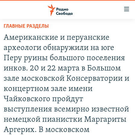
Ссылки
для
упрощенного
ГЛАВНЫЕ РАЗДЕЛЫ
ПРОГРАММЫ
доступа
Американские и перуанские
ПОДКАСТЫ
Вернуться
археологи обнаружили на юге
к
АВТОРСКИЕ ПРОЕКТЫ
Перу руины большого поселения
основному
ЦИТАТЫ СВОБОДЫ
содержанию
инков. 20 и 22 марта в Большом
Вернутся
МНЕНИЯ
зале московской Консерватории и
к
КУЛЬТУРА
концертном зале имени
главной
навигации
IDEL.РЕАЛИИ
Чайковского пройдут
Вернутся
КАВКАЗ.РЕАЛИИ
выступления всемирно известной
к
немецкой пианистки Маргариты
СЕВЕР.РЕАЛИИ
поиску
Аргерих. В московском
СИБИРЬ.РЕАЛИИ