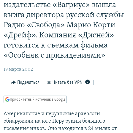
издательстве «Вагриус» вышла
РАСПИСАНИЕ ВЕЩАНИЯ
книга директора русской службы
ПОДПИШИТЕСЬ НА РАССЫЛКУ
Радио «Свобода» Марио Корти
СОЦИАЛЬНЫЕ СЕТИ
«Дрейф». Компания «Дисней»
готовится к съемкам фильма
«Особняк с привидениями»
19 марта 2002
Все сайты РСЕ/РС
Поделиться
Читать без VPN
Приоритетный источник в Google
Американские и перуанские археологи
обнаружили на юге Перу руины большого
поселения инков. Оно находится в 24 милях от