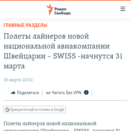
Ссылки
для
упрощенного
ГЛАВНЫЕ РАЗДЕЛЫ
ПРОГРАММЫ
доступа
Полеты лайнеров новой
ПОДКАСТЫ
Вернуться
национальной авиакомпании
к
АВТОРСКИЕ ПРОЕКТЫ
Швейцарии – SWISS -начнутся 31
основному
ЦИТАТЫ СВОБОДЫ
содержанию
марта
Вернутся
МНЕНИЯ
к
18 марта 2002
КУЛЬТУРА
главной
Поделиться
Читать без VPN
навигации
IDEL.РЕАЛИИ
Вернутся
КАВКАЗ.РЕАЛИИ
к
Приоритетный источник в Google
СЕВЕР.РЕАЛИИ
поиску
Полеты лайнеров новой национальной
СИБИРЬ.РЕАЛИИ