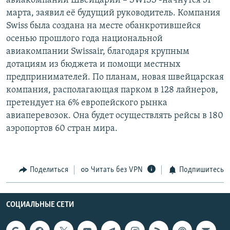
авиакомпании Швейцарии – SWISS -начнутся 31
РАСПИСАНИЕ ВЕЩАНИЯ
марта, заявил её будущий руководитель. Компания
Swiss была создана на месте обанкротившейся
ПОДПИШИТЕСЬ НА РАССЫЛКУ
осенью прошлого года национальной
авиакомпании Swissair, благодаря крупным
СОЦИАЛЬНЫЕ СЕТИ
дотациям из бюджета и помощи местных
предпринимателей. По планам, новая швейцарская
компания, располагающая парком в 128 лайнеров,
претендует на 6% европейского рынка
авиаперевозок. Она будет осуществлять рейсы в 180
Все сайты РСЕ/РС
аэропортов 60 стран мира.
Поделиться
Читать без VPN
Подпишитесь
СОЦИАЛЬНЫЕ СЕТИ