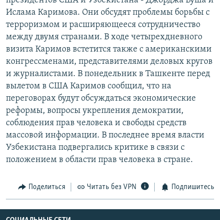
президентов США и Узбекистана - Джорджа Буша и
РАСПИСАНИЕ ВЕЩАНИЯ
Ислама Каримова. Они обсудят проблемы борьбы с
терроризмом и расширяющееся сотрудничество
ПОДПИШИТЕСЬ НА РАССЫЛКУ
между двумя странами. В ходе четырехдневного
визита Каримов встетится также с американскими
СОЦИАЛЬНЫЕ СЕТИ
конгрессменами, представителями деловых кругов
и журналистами. В понедельник в Ташкенте перед
вылетом в США Каримов сообщил, что на
переговорах будут обсуждаться экономические
реформы, вопросы укрепления демократии,
Все сайты РСЕ/РС
соблюдения прав человека и свободы средств
массовой информации. В последнее время власти
Узбекистана подвергались критике в связи с
положением в области прав человека в стране.
Поделиться
Читать без VPN
Подпишитесь