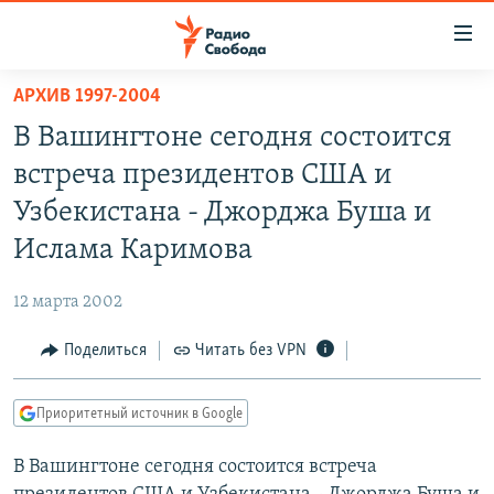
Ссылки
для
упрощенного
АРХИВ 1997-2004
ПРОГРАММЫ
доступа
В Вашингтоне сегодня состоится
ПОДКАСТЫ
Вернуться
встреча президентов США и
к
АВТОРСКИЕ ПРОЕКТЫ
Узбекистана - Джорджа Буша и
основному
ЦИТАТЫ СВОБОДЫ
содержанию
Ислама Каримова
Вернутся
МНЕНИЯ
к
12 марта 2002
КУЛЬТУРА
главной
Поделиться
Читать без VPN
навигации
IDEL.РЕАЛИИ
Вернутся
КАВКАЗ.РЕАЛИИ
к
Приоритетный источник в Google
СЕВЕР.РЕАЛИИ
поиску
В Вашингтоне сегодня состоится встреча
СИБИРЬ.РЕАЛИИ