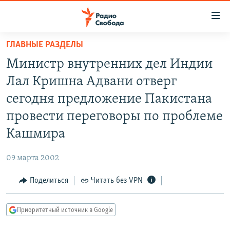
Ссылки
для
упрощенного
ГЛАВНЫЕ РАЗДЕЛЫ
ПРОГРАММЫ
доступа
Министр внутренних дел Индии
ПОДКАСТЫ
Вернуться
Лал Кришна Адвани отверг
к
АВТОРСКИЕ ПРОЕКТЫ
сегодня предложение Пакистана
основному
ЦИТАТЫ СВОБОДЫ
содержанию
провести переговоры по проблеме
Вернутся
МНЕНИЯ
Кашмира
к
КУЛЬТУРА
главной
09 марта 2002
навигации
IDEL.РЕАЛИИ
Вернутся
Поделиться
Читать без VPN
КАВКАЗ.РЕАЛИИ
к
СЕВЕР.РЕАЛИИ
поиску
Приоритетный источник в Google
СИБИРЬ.РЕАЛИИ