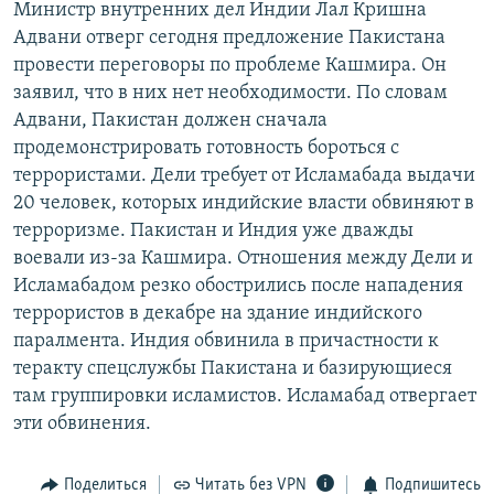
Министр внутренних дел Индии Лал Кришна
РАСПИСАНИЕ ВЕЩАНИЯ
Адвани отверг сегодня предложение Пакистана
ПОДПИШИТЕСЬ НА РАССЫЛКУ
провести переговоры по проблеме Кашмира. Он
заявил, что в них нет необходимости. По словам
Адвани, Пакистан должен сначала
СОЦИАЛЬНЫЕ СЕТИ
продемонстрировать готовность бороться с
террористами. Дели требует от Исламабада выдачи
20 человек, которых индийские власти обвиняют в
терроризме. Пакистан и Индия уже дважды
воевали из-за Кашмира. Отношения между Дели и
Все сайты РСЕ/РС
Исламабадом резко обострились после нападения
террористов в декабре на здание индийского
паралмента. Индия обвинила в причастности к
теракту спецслужбы Пакистана и базирующиеся
там группировки исламистов. Исламабад отвергает
эти обвинения.
Поделиться
Читать без VPN
Подпишитесь