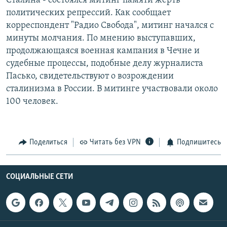
Сталина - состоялся митинг памяти жертв
РАСПИСАНИЕ ВЕЩАНИЯ
политических репрессий. Как сообщает
корреспондент "Радио Свобода", митинг начался с
ПОДПИШИТЕСЬ НА РАССЫЛКУ
минуты молчания. По мнению выступавших,
продолжающаяся военная кампания в Чечне и
СОЦИАЛЬНЫЕ СЕТИ
судебные процессы, подобные делу журналиста
Пасько, свидетельствуют о возрождении
сталинизма в России. В митинге участвовали около
100 человек.
Все сайты РСЕ/РС
Поделиться
Читать без VPN
Подпишитесь
СОЦИАЛЬНЫЕ СЕТИ