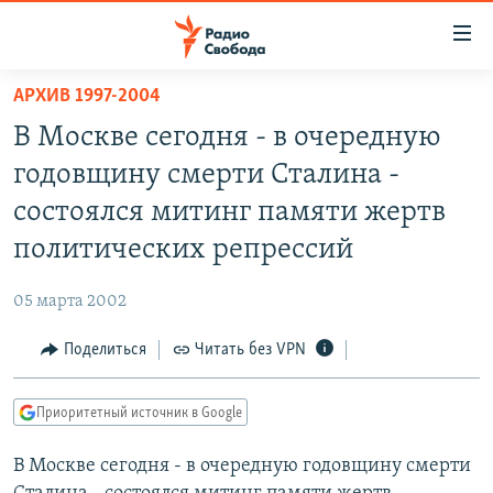
Ссылки
для
упрощенного
АРХИВ 1997-2004
ПРОГРАММЫ
доступа
В Москве сегодня - в очередную
ПОДКАСТЫ
Вернуться
годовщину смерти Сталина -
к
АВТОРСКИЕ ПРОЕКТЫ
состоялся митинг памяти жертв
основному
ЦИТАТЫ СВОБОДЫ
содержанию
политических репрессий
Вернутся
МНЕНИЯ
к
05 марта 2002
КУЛЬТУРА
главной
Поделиться
Читать без VPN
навигации
IDEL.РЕАЛИИ
Вернутся
КАВКАЗ.РЕАЛИИ
к
Приоритетный источник в Google
СЕВЕР.РЕАЛИИ
поиску
В Москве сегодня - в очередную годовщину смерти
СИБИРЬ.РЕАЛИИ