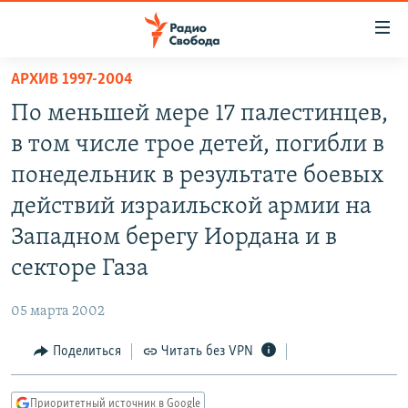
Ссылки
для
упрощенного
АРХИВ 1997-2004
ПРОГРАММЫ
доступа
По меньшей мере 17 палестинцев,
ПОДКАСТЫ
Вернуться
в том числе трое детей, погибли в
к
АВТОРСКИЕ ПРОЕКТЫ
понедельник в результате боевых
основному
ЦИТАТЫ СВОБОДЫ
содержанию
действий израильской армии на
Вернутся
МНЕНИЯ
Западном берегу Иордана и в
к
КУЛЬТУРА
секторе Газа
главной
навигации
IDEL.РЕАЛИИ
05 марта 2002
Вернутся
КАВКАЗ.РЕАЛИИ
к
Поделиться
Читать без VPN
СЕВЕР.РЕАЛИИ
поиску
СИБИРЬ.РЕАЛИИ
Приоритетный источник в Google