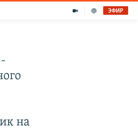
ЭФИР
-
ного
ик на