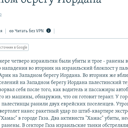
2
ся
Читать без VPN
сточник в Google
ере четверо израильтян были убиты и трое - ранены в
 нападения во вторник на израильский блокпост у пал
Арик на Западном берегу Иордана. Во вторник же вбли
селений на Западном берегу Иордана палестинский те
орвал себя после того, как водитель и пассажиры автоб
го из машины, обнаружив, что он готовит теракт. У го
за палестинцы ранили двух еврейских поселенцев. Утро
вертолет нанес ракетный удар по штаб-квартире экст
Хамас" в городе Газа. Два активиста "Хамас" убиты, н
 ранены. В секторе Газа израильские танки обстрелял