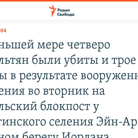
004
ньшей мере четверо
льтян были убиты и трое 
ы в результате вооружен
ения во вторник на
льский блокпост у
тинского селения Эйн-Ар
ном берегу Иордана