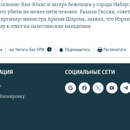
 селение Хан-Юнис и лагерь беженцев у города Наблу
что убиты не менее пяти человек. Раанан Гиссин, сове
 премьер-министра Ариэля Шарона, заявил, что Израи
лу в ответ на палестинские нападения.
ся
Читать без VPN
Подпишитесь
Распечатать
АЦИЯ
СОЦИАЛЬНЫЕ СЕТИ
ь
 блокировку