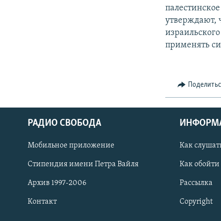
палестинское
утверждают, 
израильского
применять си
Поделить
РАДИО СВОБОДА
ИНФОРМ
Мобильное приложение
Как слушат
СОЦИАЛЬНЫЕ СЕТИ
Стипендия имени Петра Вайля
Как обойти
Архив 1997-2006
Рассылка
Контакт
Copyright
Все сайты РСЕ/РС