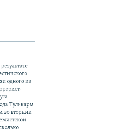
 результате
естинского
зи одного из
ррорист-
уса
рода Тулькарм
м во вторник
ремистской
есколько
и