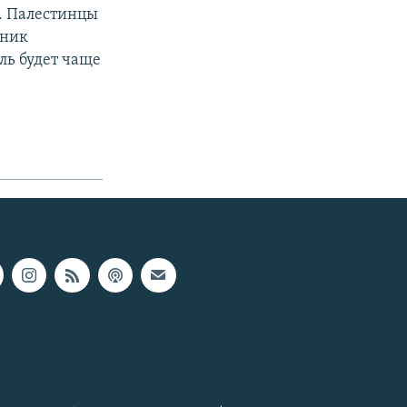
с. Палестинцы
тник
ль будет чаще