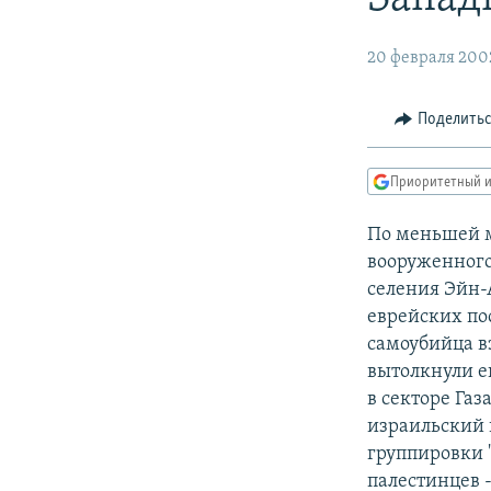
РАСПИСАНИЕ ВЕЩАНИЯ
ПОДПИШИТЕСЬ НА РАССЫЛКУ
20 февраля 200
Поделить
Приоритетный и
По меньшей м
вооруженного
селения Эйн-
еврейских по
самоубийца вз
вытолкнули е
в секторе Га
израильский 
группировки "
палестинцев -