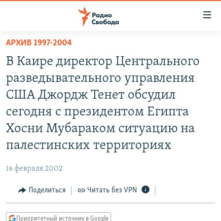
Ссылки
для
упрощенного
АРХИВ 1997-2004
ПРОГРАММЫ
доступа
В Каире директор Центрального
ПОДКАСТЫ
Вернуться
разведывательного управления
к
АВТОРСКИЕ ПРОЕКТЫ
США Джордж Тенет обсудил
основному
ЦИТАТЫ СВОБОДЫ
содержанию
сегодня с президентом Египта
Вернутся
МНЕНИЯ
Хосни Мубараком ситуацию на
к
КУЛЬТУРА
палестинских территориях
главной
навигации
IDEL.РЕАЛИИ
16 февраля 2002
Вернутся
КАВКАЗ.РЕАЛИИ
к
Поделиться
Читать без VPN
СЕВЕР.РЕАЛИИ
поиску
СИБИРЬ.РЕАЛИИ
Приоритетный источник в Google