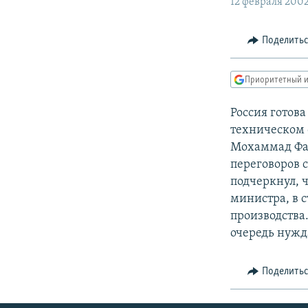
РАСПИСАНИЕ ВЕЩАНИЯ
12 февраля 200
ПОДПИШИТЕСЬ НА РАССЫЛКУ
Поделить
Приоритетный и
Россия готов
техническом 
Мохаммад Фах
переговоров 
подчеркнул, 
министра, в с
производства
очередь нужд
Поделить