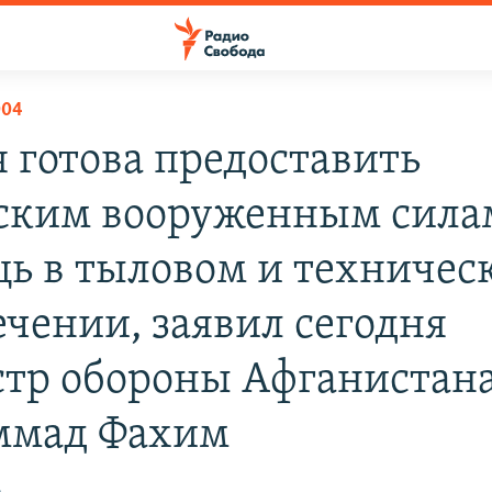
004
я готова предоставить
ским вооруженным сила
ь в тыловом и техничес
ечении, заявил сегодня
тр обороны Афганистан
ммад Фахим