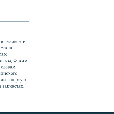
 в тыловом и
истана
гам
ановым, Фахим
 словам
сийского
илы в первую
 запчастях.