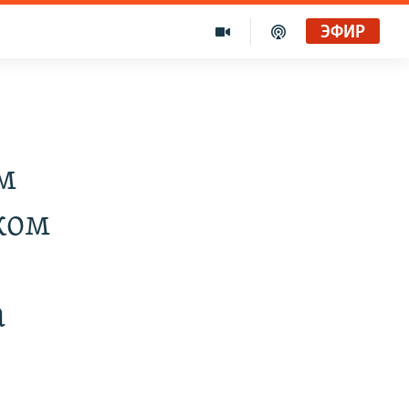
ЭФИР
м
ком
а