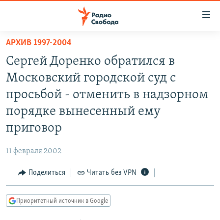
Ссылки
для
упрощенного
АРХИВ 1997-2004
ПРОГРАММЫ
доступа
Сергей Доренко обратился в
ПОДКАСТЫ
Вернуться
Московский городской суд с
к
АВТОРСКИЕ ПРОЕКТЫ
просьбой - отменить в надзорном
основному
ЦИТАТЫ СВОБОДЫ
содержанию
порядке вынесенный ему
Вернутся
МНЕНИЯ
приговор
к
КУЛЬТУРА
главной
11 февраля 2002
навигации
IDEL.РЕАЛИИ
Вернутся
Поделиться
Читать без VPN
КАВКАЗ.РЕАЛИИ
к
СЕВЕР.РЕАЛИИ
поиску
Приоритетный источник в Google
СИБИРЬ.РЕАЛИИ